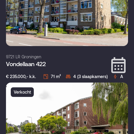
9721 LR Groningen
Vondellaan 422
€ 235.000,- k.k.
71 m²
4 (3 slaapkamers)
A
Verkocht