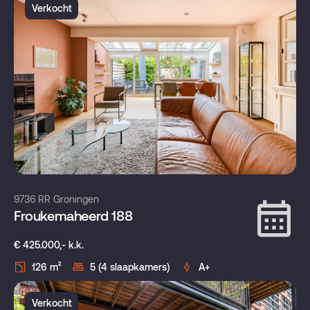
Verkocht
9736 RR Groningen
Froukemaheerd 188
€ 425.000,- k.k.
126 m²
5 (4 slaapkamers)
A+
Verkocht