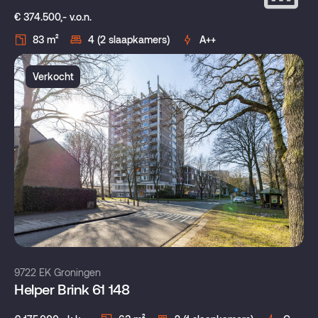
€ 374.500,- v.o.n.
83 m²
4 (2 slaapkamers)
A++
Verkocht
9722 EK Groningen
Helper Brink 61 148