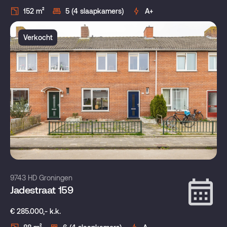
152 m²
5 (4 slaapkamers)
A+
Verkocht
9743 HD Groningen
Jadestraat 159
€ 285.000,- k.k.