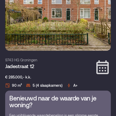
9743 HG Groningen
Jadestraat 12
€ 285.000,- k.k.
90 m²
5 (4 slaapkamers)
A+
Benieuwd naar de waarde van je
woning?
Een vrijblijvende waardebepaling is een slimme eerste