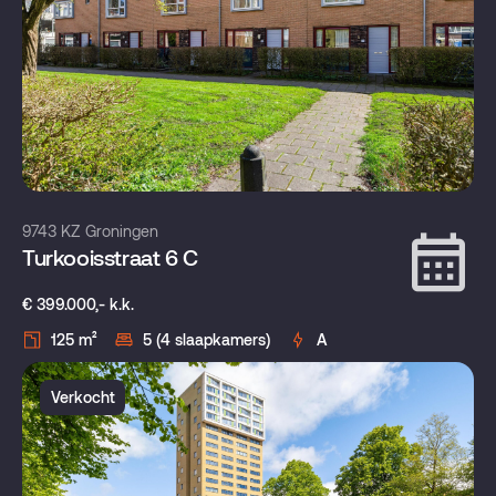
9743 KZ Groningen
Turkooisstraat 6 C
€ 399.000,- k.k.
125 m²
5 (4 slaapkamers)
A
Verkocht