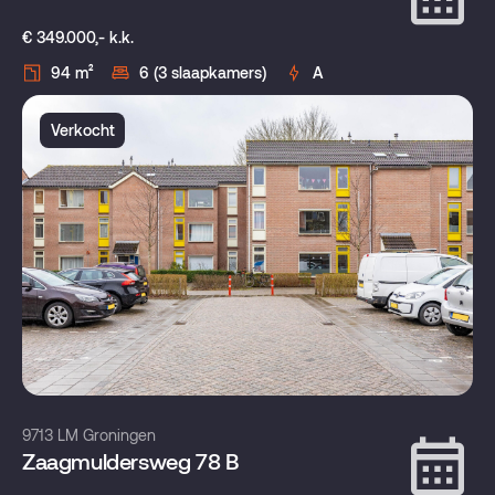
€ 349.000,- k.k.
94 m²
6 (3 slaapkamers)
A
Verkocht
9713 LM Groningen
Zaagmuldersweg 78 B