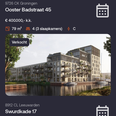
9726 CK Groningen
Ooster Badstraat 45
€ 400.000,- k.k.
79 m²
4 (3 slaapkamers)
C
Verkocht
8912 CL Leeuwarden
Swurdkade 17