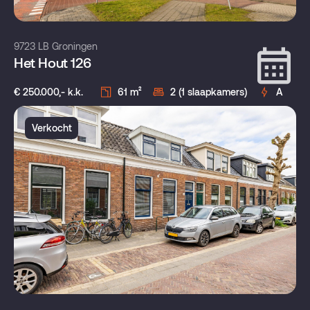
9723 LB Groningen
Het Hout 126
€ 250.000,- k.k.
61 m²
2 (1 slaapkamers)
A
Verkocht