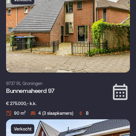
9737 RL Groningen
Bunnemaheerd 97
€ 275.000,- k.k.
90 m²
4 (3 slaapkamers)
B
Verkocht