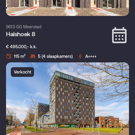
9613 GG Meerstad
Halshoek 8
€ 495.000,- k.k.
115 m²
5 (4 slaapkamers)
A++++
Verkocht