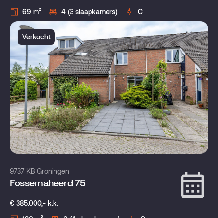
69 m²
4 (3 slaapkamers)
C
Verkocht
9737 KB Groningen
Fossemaheerd 75
€ 385.000,- k.k.