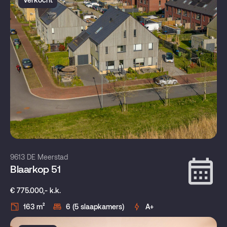
9613 DE Meerstad
Blaarkop 51
€ 775.000,- k.k.
163 m²
6 (5 slaapkamers)
A+