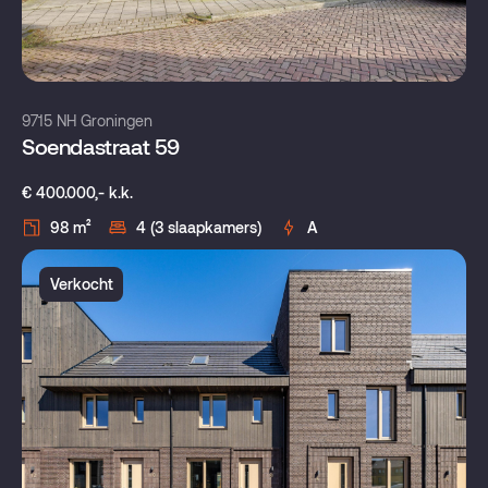
9715 NH Groningen
Soendastraat 59
€ 400.000,- k.k.
98 m²
4 (3 slaapkamers)
A
Verkocht