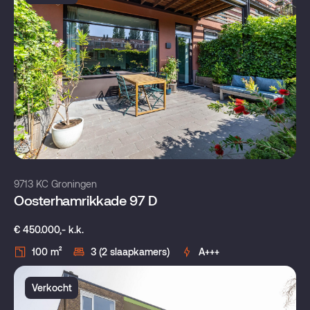
9713 KC Groningen
Oosterhamrikkade 97 D
€ 450.000,- k.k.
100 m²
3 (2 slaapkamers)
A+++
Verkocht