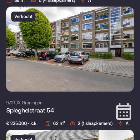
88 m²
6 (4 slaapkamers)
A
Verkocht
9721 JX Groningen
Spieghelstraat 54
€ 225.000,- k.k.
62 m²
2 (1 slaapkamers)
A
Verkocht