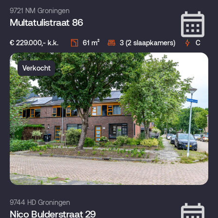
9721 NM Groningen
Multatulistraat 86
€ 229.000,- k.k.
61 m²
3 (2 slaapkamers)
C
Verkocht
9744 HD Groningen
Nico Bulderstraat 29