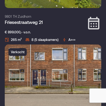
9801 TH Zuidhorn
Friesestraatweg 21
€ 899.000,- v.o.n.
265 m²
8 (5 slaapkamers)
A+++
Verkocht