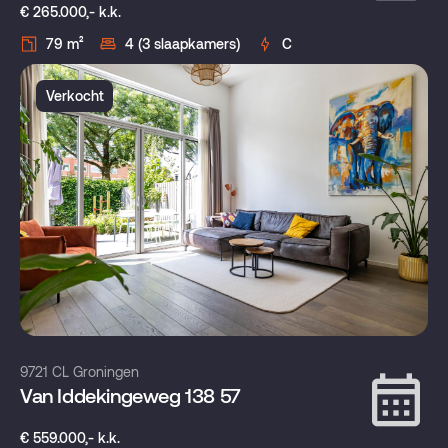
€ 265.000,- k.k.
79 m²
4 (3 slaapkamers)
C
Verkocht
9721 CL Groningen
Van Iddekingeweg 138 57
€ 559.000,- k.k.