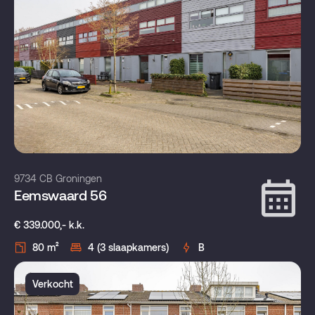
9734 CB Groningen
Eemswaard 56
€ 339.000,- k.k.
80 m²
4 (3 slaapkamers)
B
Verkocht