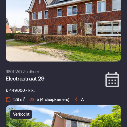
9801 WD Zuidhorn
Electrastraat 29
€ 449.000,- k.k.
128 m²
5 (4 slaapkamers)
A
Verkocht