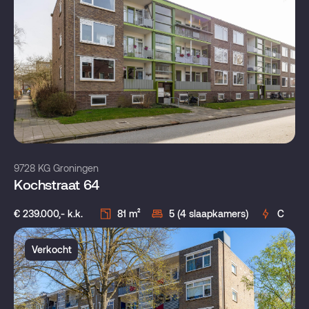
9728 KG Groningen
Kochstraat 64
€ 239.000,- k.k.
81 m²
5 (4 slaapkamers)
C
Verkocht