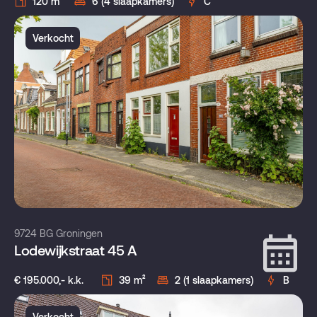
120 m²
6 (4 slaapkamers)
C
Verkocht
9724 BG Groningen
Lodewijkstraat 45 A
€ 195.000,- k.k.
39 m²
2 (1 slaapkamers)
B
Verkocht