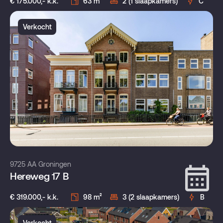
€ 175.000,- k.k.
63 m²
2 (1 slaapkamers)
C
Verkocht
9725 AA Groningen
Hereweg 17 B
€ 319.000,- k.k.
98 m²
3 (2 slaapkamers)
B
Verkocht