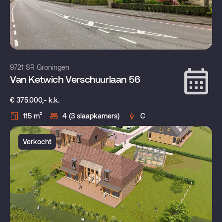
9721 SR Groningen
Van Ketwich Verschuurlaan 56
€ 375.000,- k.k.
115 m²
4 (3 slaapkamers)
C
Verkocht