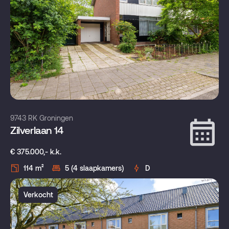
9743 RK Groningen
Zilverlaan 14
€ 375.000,- k.k.
114 m²
5 (4 slaapkamers)
D
Verkocht