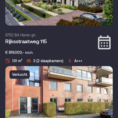
9752 BA Haren gn
Rijksstraatweg 115
€ 819.000,- v.o.n.
131 m²
3 (2 slaapkamers)
A+++
Verkocht