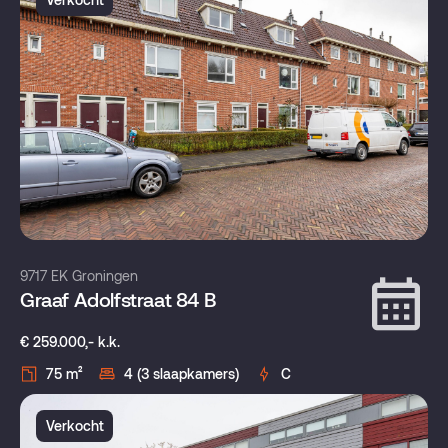
9717 EK Groningen
Graaf Adolfstraat 84 B
€ 259.000,- k.k.
75 m²
4 (3 slaapkamers)
C
Verkocht