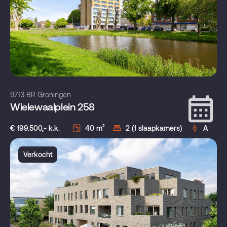
9713 BR Groningen
Wielewaalplein 258
€ 199.500,- k.k.
40 m²
2 (1 slaapkamers)
A
Verkocht