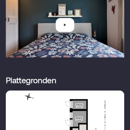
Aantal woonlagen
2
Tv kabel, buitenzonwering,
glasvezel kabel,
Voorzieningen
zonnepanelen, natuurlijke
ventilatie
Dakisolatie, muurisolatie,
Isolatie
vloerisolatie, gedeeltelijk
Plattegronden
dubbel glas
Cv ketel, vloerverwarming
Verwarming
gedeeltelijk
Warm water
Cv ketel