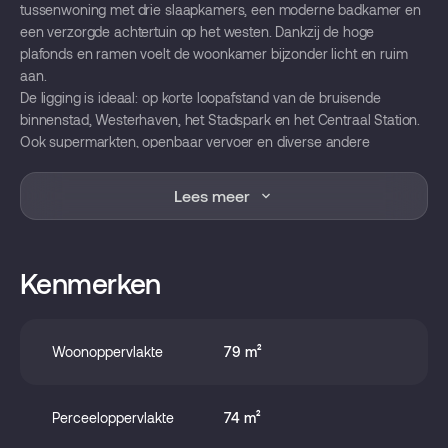
tussenwoning met drie slaapkamers, een moderne badkamer en
een verzorgde achtertuin op het westen. Dankzij de hoge
plafonds en ramen voelt de woonkamer bijzonder licht en ruim
aan.
De ligging is ideaal: op korte loopafstand van de bruisende
binnenstad, Westerhaven, het Stadspark en het Centraal Station.
Ook supermarkten, openbaar vervoer en diverse andere
voorzieningen zijn dichtbij. Ook de iconische Niemeyer-fabriek,
die momenteel wordt herontwikkeld tot een levendig stadsgebied,
Lees meer
ligt op steenworp afstand. Via de uitvalswegen A28 en A7 ben je
bovendien snel de stad uit.
INDELING
Begane grond:
Kenmerken
Entree/hal met meterkast en modern toilet voorzien van
wandcloset en fonteintje. Ruime en lichte woonkamer van circa
29 m² groot met vloerverwarming, nette schouw en praktische
Woonoppervlakte
79 m²
trapkast. De half open keuken, geplaatst in hoekopstelling, is
voorzien van 5-pits gaskookplaat, afzuigkap, oven, koel-
vriescombinatie en vaatwasser. Vanuit de keuken is de bijkeuken
Perceeloppervlakte
74 m²
bereikbaar met wastafel en aansluitingen voor wasmachine en