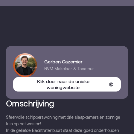
Gerben Cazemier
NVM Makelaar & Taxateur
Klik door naar de unieke
woningwebsite
Omschrijving
Sfeervolle schipperswoning met drie slaapkamers en zonnige
tuin op het westen!
In de geliefde Badstratenbuurt staat deze goed onderhouden