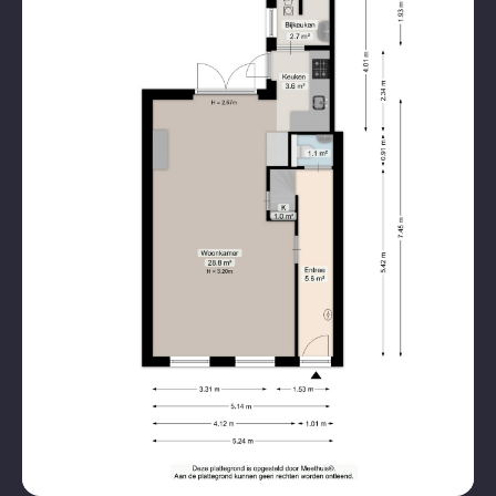
CV ketel brandstof
Gas
Kadastrale gemeente
Groningen
Eigendomssituatie
Volle eigendom
Hoofdtuin
Achtertuin
Hoofdtuinoppervlakte
25 m²
Hoofdtuinligging
West
Openbaar parkeren,
Parkeergelegenheid
betaald parkeren,
parkeervergunningen