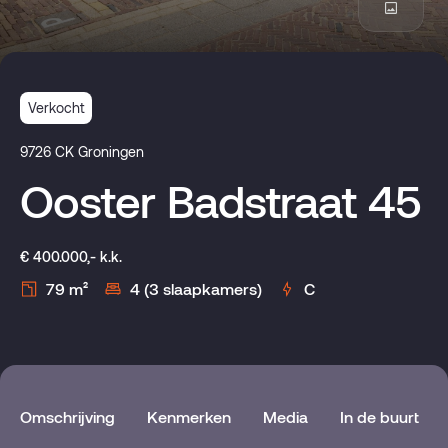
Verkocht
9726 CK Groningen
Ooster Badstraat 45
€ 400.000,- k.k.
79 m²
4 (3 slaapkamers)
C
Omschrijving
Kenmerken
Media
In de buurt