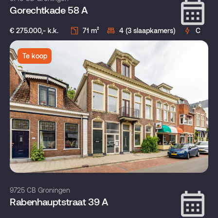
Gorechtkade 58 A
€ 275.000,- k.k.
71 m²
4 (3 slaapkamers)
C
Te koop
9725 CB Groningen
Rabenhauptstraat 39 A