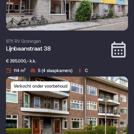
9711 RV Groningen
Lijnbaanstraat 38
€ 395.000,- k.k.
114 m²
5 (4 slaapkamers)
C
Verkocht onder voorbehoud