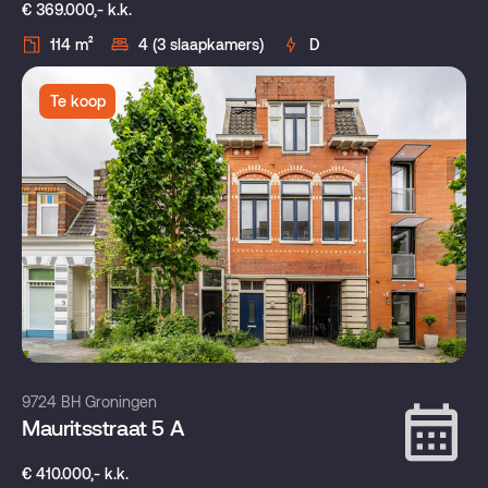
€ 369.000,- k.k.
114 m²
4 (3 slaapkamers)
D
Te koop
9724 BH Groningen
Mauritsstraat 5 A
€ 410.000,- k.k.