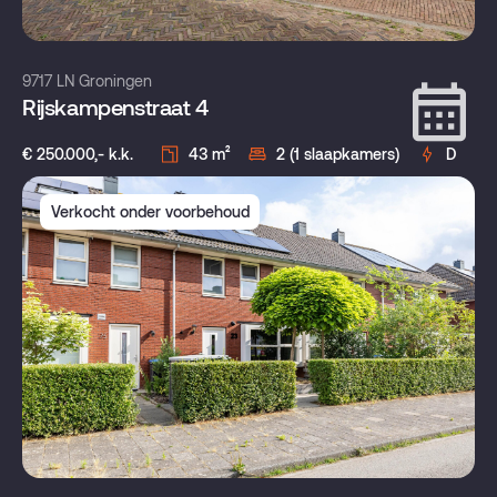
9717 LN Groningen
Rijskampenstraat 4
€ 250.000,- k.k.
43 m²
2 (1 slaapkamers)
D
Verkocht onder voorbehoud