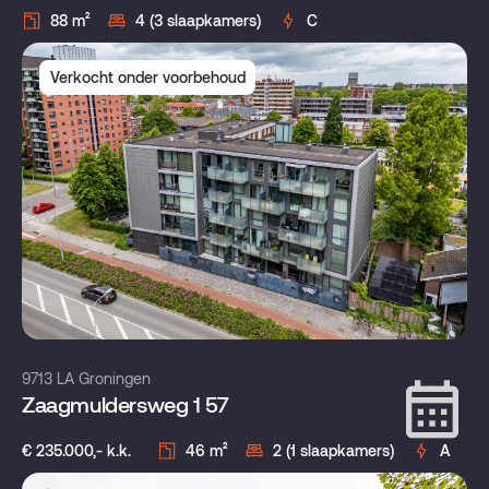
88 m²
4 (3 slaapkamers)
C
Verkocht onder voorbehoud
9713 LA Groningen
Zaagmuldersweg 1 57
€ 235.000,- k.k.
46 m²
2 (1 slaapkamers)
A