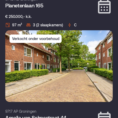
Planetenlaan 165
€ 250.000,- k.k.
97 m²
3 (2 slaapkamers)
C
Verkocht onder voorbehoud
9717 AP Groningen
Amalia van Solmsstraat 44