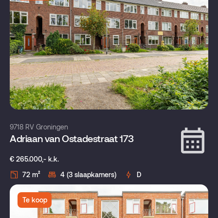
9718 RV Groningen
Adriaan van Ostadestraat 173
€ 265.000,- k.k.
72 m²
4 (3 slaapkamers)
D
Te koop