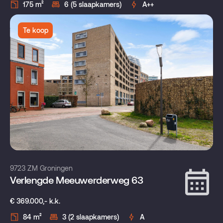
175 m²
6 (5 slaapkamers)
A++
Te koop
9723 ZM Groningen
Verlengde Meeuwerderweg 63
€ 369.000,- k.k.
84 m²
3 (2 slaapkamers)
A