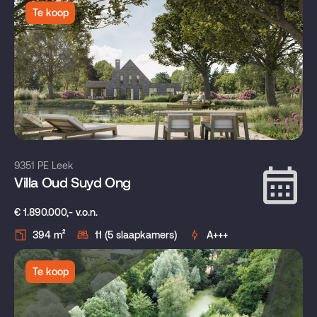
Te koop
9351 PE Leek
Villa Oud Suyd Ong
€ 1.890.000,- v.o.n.
394 m²
11 (5 slaapkamers)
A+++
Te koop