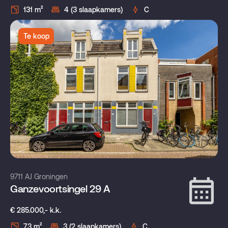
131 m²
4 (3 slaapkamers)
C
Te koop
9711 AJ Groningen
Ganzevoortsingel 29 A
€ 285.000,- k.k.
73 m²
3 (2 slaapkamers)
C