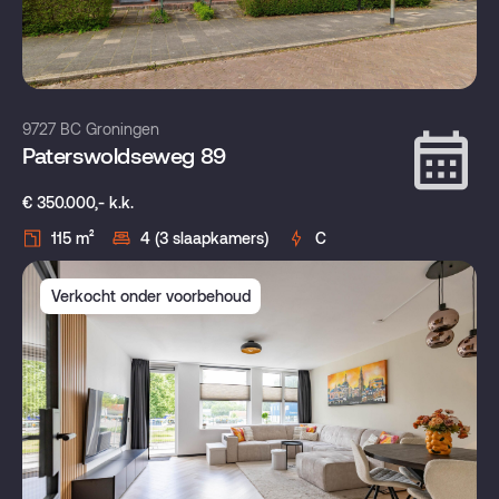
9727 BC Groningen
Paterswoldseweg 89
€ 350.000,- k.k.
115 m²
4 (3 slaapkamers)
C
Verkocht onder voorbehoud