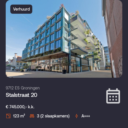
Verhuurd
9712 ES Groningen
Stalstraat 20
€ 745.000,- k.k.
123 m²
3 (2 slaapkamers)
A+++