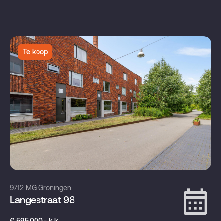
Te koop
9712 MG Groningen
Langestraat 98
€ 595.000,- k.k.