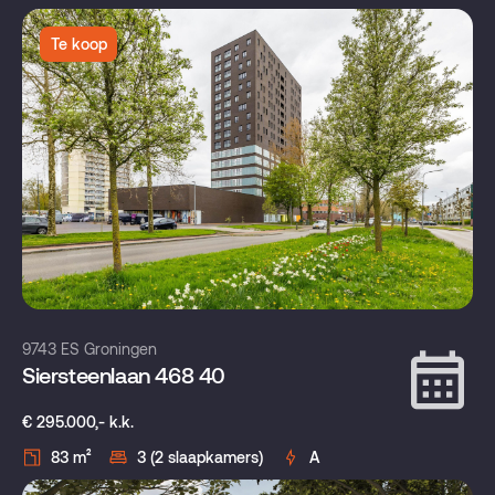
Te koop
9743 ES Groningen
Siersteenlaan 468 40
€ 295.000,- k.k.
83 m²
3 (2 slaapkamers)
A