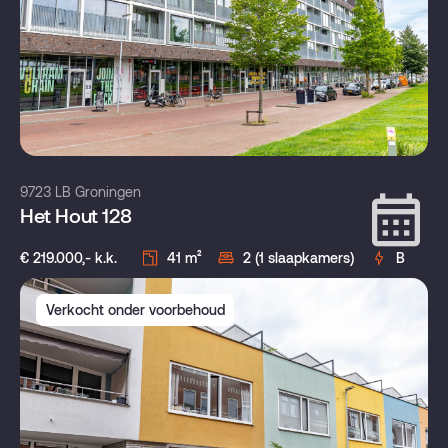
9723 LB Groningen
Het Hout 128
€ 219.000,- k.k.
41 m²
2 (1 slaapkamers)
B
Verkocht onder voorbehoud