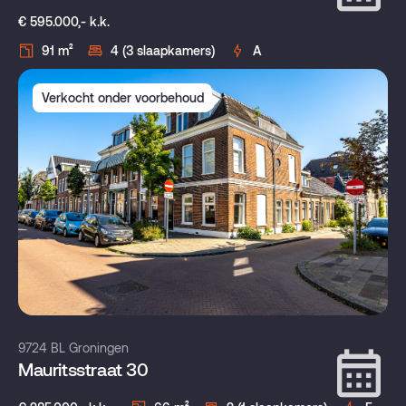
€ 595.000,- k.k.
91 m²
4 (3 slaapkamers)
A
Verkocht onder voorbehoud
9724 BL Groningen
Mauritsstraat 30