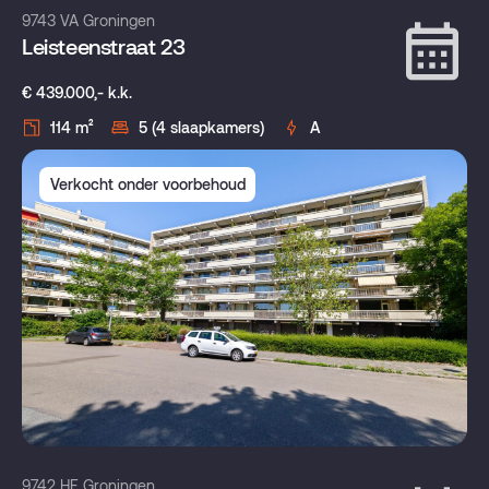
9743 VA Groningen
Leisteenstraat 23
€ 439.000,- k.k.
114 m²
5 (4 slaapkamers)
A
Verkocht onder voorbehoud
9742 HE Groningen