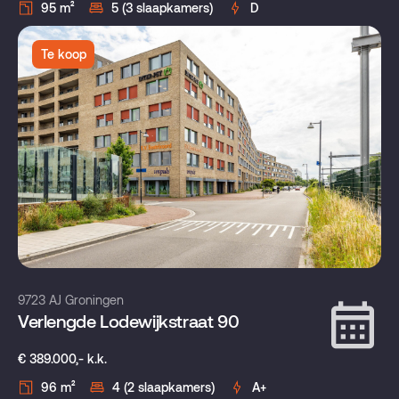
95 m²
5 (3 slaapkamers)
D
Te koop
9723 AJ Groningen
Verlengde Lodewijkstraat 90
€ 389.000,- k.k.
96 m²
4 (2 slaapkamers)
A+