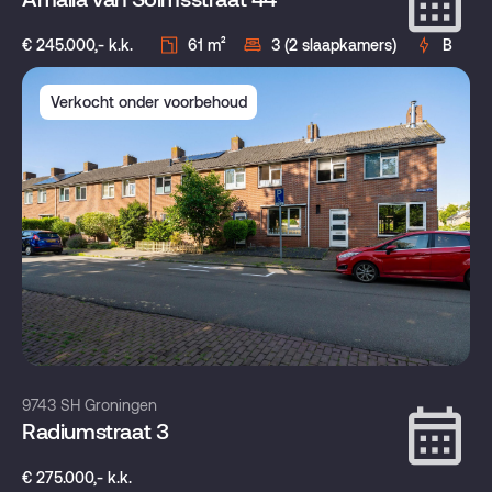
€ 245.000,- k.k.
61 m²
3 (2 slaapkamers)
B
Verkocht onder voorbehoud
9743 SH Groningen
Radiumstraat 3
€ 275.000,- k.k.