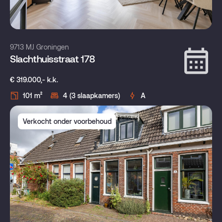
9713 MJ Groningen
Slachthuisstraat 178
€ 319.000,- k.k.
101 m²
4 (3 slaapkamers)
A
Verkocht onder voorbehoud