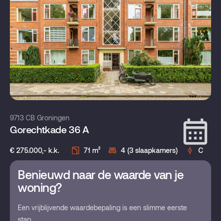
9713 CB Groningen
Gorechtkade 36 A
€ 275.000,- k.k.
71 m²
4 (3 slaapkamers)
C
Benieuwd naar de waarde van je
woning?
Een vrijblijvende waardebepaling is een slimme eerste
stap.