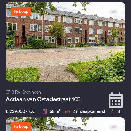
Te koop
9718 RV Groningen
Adriaan van Ostadestraat 165
€ 239.000,- k.k.
58 m²
2 (1 slaapkamers)
B
Te koop