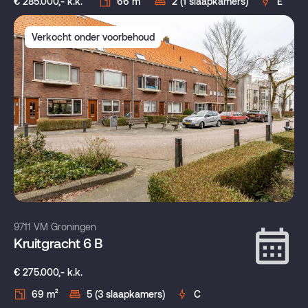
€ 285.000,- k.k.
66 m²
2 (1 slaapkamers)
E
Verkocht onder voorbehoud
9711 VM Groningen
Kruitgracht 6 B
€ 275.000,- k.k.
69 m²
5 (3 slaapkamers)
C