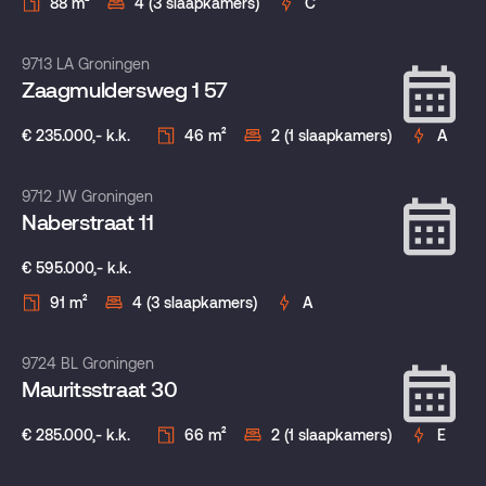
88 m²
4 (3 slaapkamers)
C
Verkocht onder voorbehoud
9713 LA Groningen
Zaagmuldersweg 1 57
€ 235.000,- k.k.
46 m²
2 (1 slaapkamers)
A
Verkocht onder voorbehoud
9712 JW Groningen
Naberstraat 11
€ 595.000,- k.k.
91 m²
4 (3 slaapkamers)
A
Verkocht onder voorbehoud
9724 BL Groningen
Mauritsstraat 30
€ 285.000,- k.k.
66 m²
2 (1 slaapkamers)
E