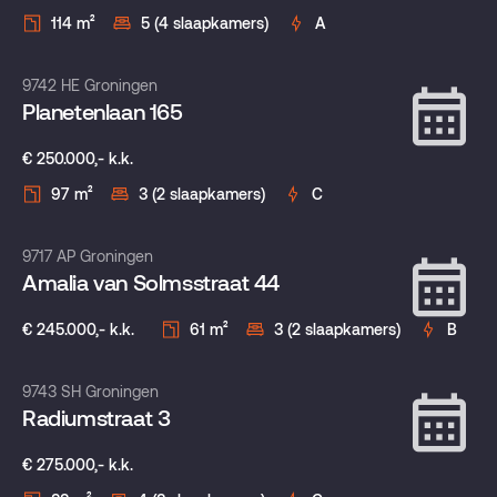
114 m²
5 (4 slaapkamers)
A
Verkocht onder voorbehoud
9742 HE Groningen
Planetenlaan 165
€ 250.000,- k.k.
97 m²
3 (2 slaapkamers)
C
Verkocht onder voorbehoud
9717 AP Groningen
Amalia van Solmsstraat 44
€ 245.000,- k.k.
61 m²
3 (2 slaapkamers)
B
Verkocht onder voorbehoud
9743 SH Groningen
Radiumstraat 3
€ 275.000,- k.k.