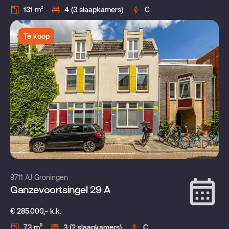
131 m²
4 (3 slaapkamers)
C
Te koop
9711 AJ Groningen
Ganzevoortsingel 29 A
€ 285.000,- k.k.
73 m²
3 (2 slaapkamers)
C