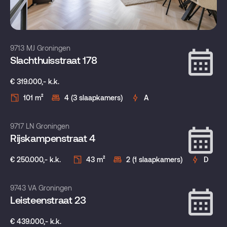
9713 MJ Groningen
Slachthuisstraat 178
€ 319.000,- k.k.
101 m²
4 (3 slaapkamers)
A
Verkocht onder voorbehoud
9717 LN Groningen
Rijskampenstraat 4
€ 250.000,- k.k.
43 m²
2 (1 slaapkamers)
D
Verkocht onder voorbehoud
9743 VA Groningen
Leisteenstraat 23
€ 439.000,- k.k.