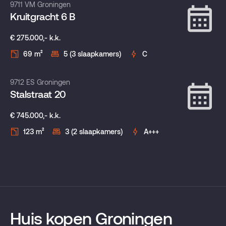
Verkocht onder voorbehoud
9711 VM Groningen
Kruitgracht 6 B
€ 275.000,- k.k.
69 m²
5 (3 slaapkamers)
C
Verhuurd
9712 ES Groningen
Stalstraat 20
€ 745.000,- k.k.
123 m²
3 (2 slaapkamers)
A+++
Huis kopen Groningen