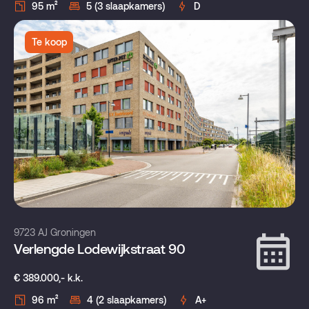
95 m²
5 (3 slaapkamers)
D
Te koop
9723 AJ Groningen
Verlengde Lodewijkstraat 90
€ 389.000,- k.k.
96 m²
4 (2 slaapkamers)
A+