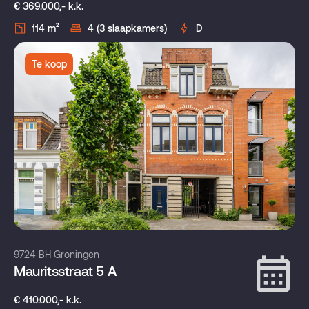
€ 369.000,- k.k.
114 m²
4 (3 slaapkamers)
D
Te koop
9724 BH Groningen
Mauritsstraat 5 A
€ 410.000,- k.k.