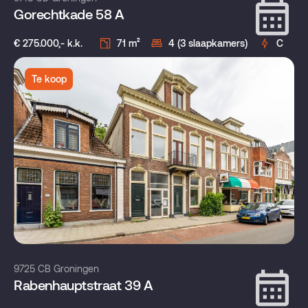
Gorechtkade 58 A
€ 275.000,- k.k.
71 m²
4 (3 slaapkamers)
C
Te koop
9725 CB Groningen
Rabenhauptstraat 39 A