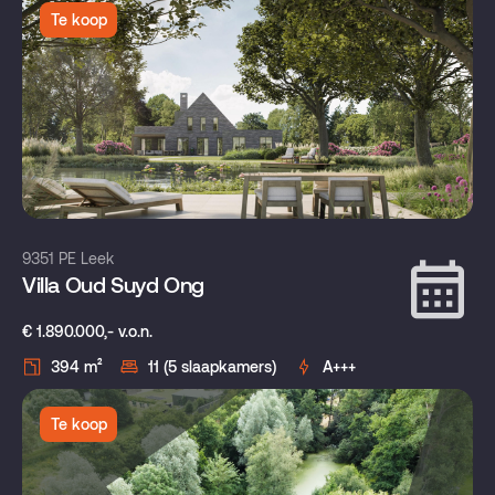
Te koop
9351 PE Leek
Villa Oud Suyd Ong
€ 1.890.000,- v.o.n.
394 m²
11 (5 slaapkamers)
A+++
Te koop