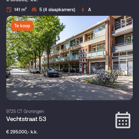
141 m²
5 (4 slaapkamers)
A
Te koop
9725 CT Groningen
Vechtstraat 53
€ 295.000,- k.k.