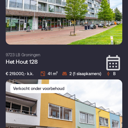
9723 LB Groningen
Het Hout 128
€ 219.000,- k.k.
41 m²
2 (1 slaapkamers)
B
Verkocht onder voorbehoud