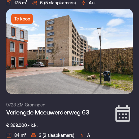
175 m²
6 (5 slaapkamers)
A++
Te koop
9723 ZM Groningen
Verlengde Meeuwerderweg 63
€ 369.000,- k.k.
84 m²
3 (2 slaapkamers)
A