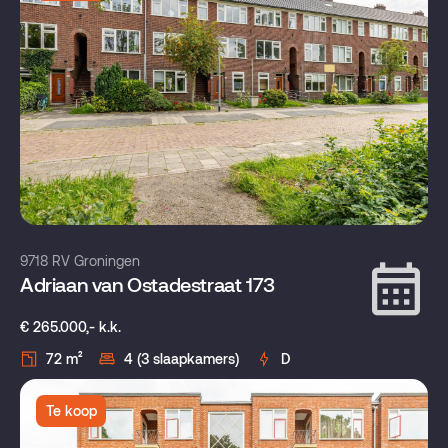
9718 RV Groningen
Adriaan van Ostadestraat 173
€ 265.000,- k.k.
72 m²
4 (3 slaapkamers)
D
Te koop