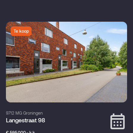
Te koop
9712 MG Groningen
Langestraat 98
€ 595.000,- k.k.