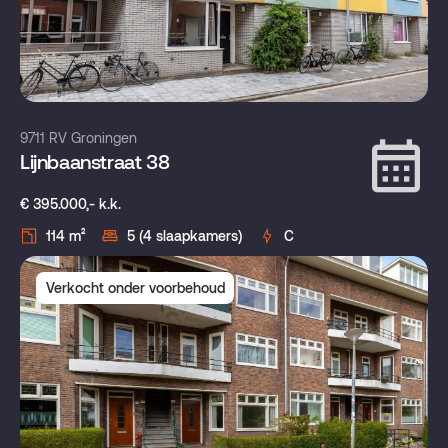
9711 RV Groningen
Lijnbaanstraat 38
€ 395.000,- k.k.
114 m²
5 (4 slaapkamers)
C
Verkocht onder voorbehoud