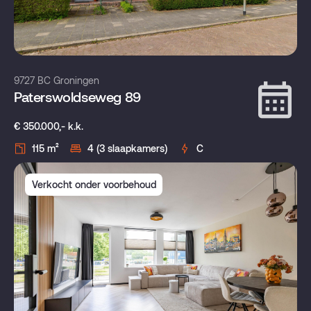
9727 BC Groningen
Paterswoldseweg 89
€ 350.000,- k.k.
115 m²
4 (3 slaapkamers)
C
Verkocht onder voorbehoud