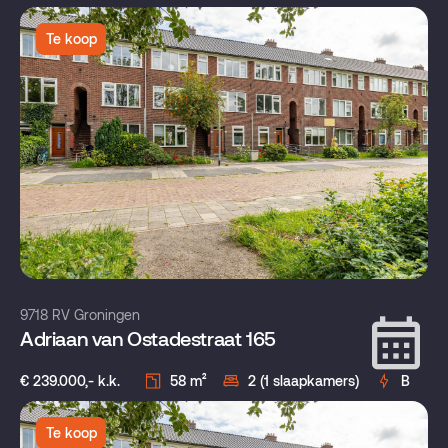
Te koop
9718 RV Groningen
Adriaan van Ostadestraat 165
€ 239.000,- k.k.
58 m²
2 (1 slaapkamers)
B
Te koop