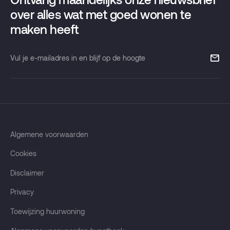
over alles wat met goed wonen te
maken heeft
T
050 853 37 33
info@pandomo.nl
Vul
je
e-
mailadres
in
en
blijf
Algemene voorwaarden
op
Cookies
de
hoogte
Disclaimer
Privacy
Toewijzing huurwoning