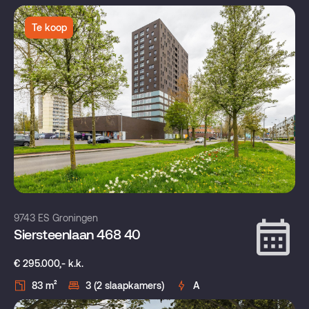
Te koop
9743 ES Groningen
Siersteenlaan 468 40
€ 295.000,- k.k.
83 m²
3 (2 slaapkamers)
A