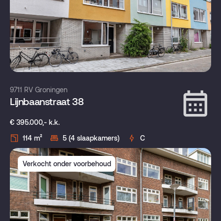
9711 RV Groningen
Lijnbaanstraat 38
€ 395.000,- k.k.
114 m²
5 (4 slaapkamers)
C
Verkocht onder voorbehoud