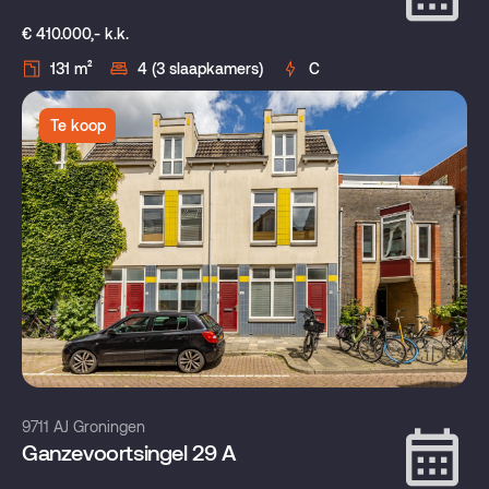
€ 410.000,- k.k.
131 m²
4 (3 slaapkamers)
C
Te koop
9711 AJ Groningen
Ganzevoortsingel 29 A