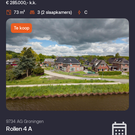
€ 285.000,- k.k.
73 m²
3 (2 slaapkamers)
C
Te koop
9734 AG Groningen
Rollen 4 A