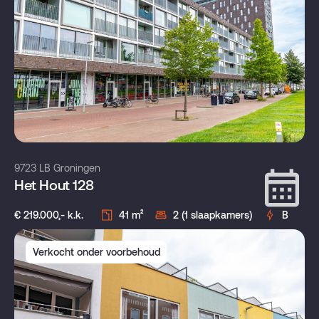
9723 LB Groningen
Het Hout 128
€ 219.000,- k.k.
41 m²
2 (1 slaapkamers)
B
Verkocht onder voorbehoud