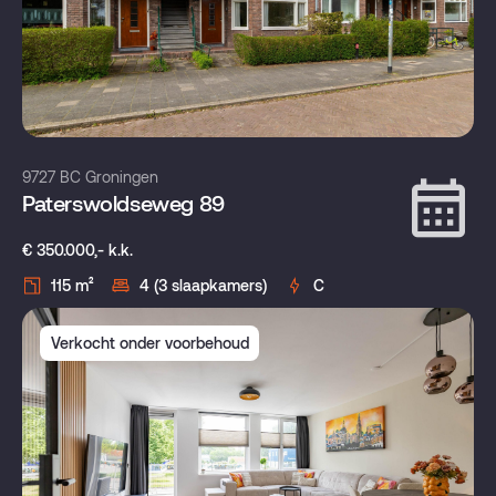
9727 BC Groningen
Paterswoldseweg 89
€ 350.000,- k.k.
115 m²
4 (3 slaapkamers)
C
Verkocht onder voorbehoud