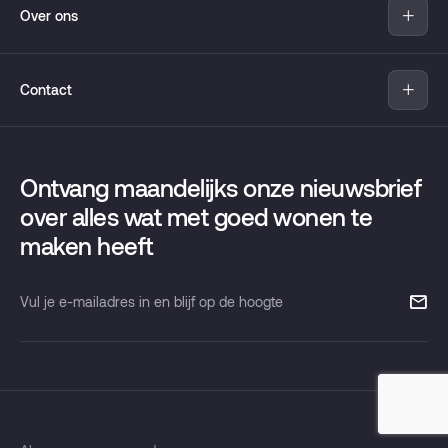
Over ons
Nieuwbouw
Verkopen
Over Pandomo
Aankopen
Contact
Move
Hypotheekadvies
Wijken
Pandomo
Taxaties
Contact
Griffeweg 81
Verhuur
Ontvang maandelijks onze nieuwsbrief
Onze maandelijkse nieuwsbrief
9723 DT Groningen
over alles wat met goed wonen te
maken heeft
T
050 853 37 33
info@pandomo.nl
Vul
je
e-
mailadres
in
en