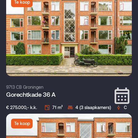
Te koop
9713 CB Groningen
Gorechtkade 36 A
€ 275.000,- k.k.
71 m²
4 (3 slaapkamers)
C
Te koop