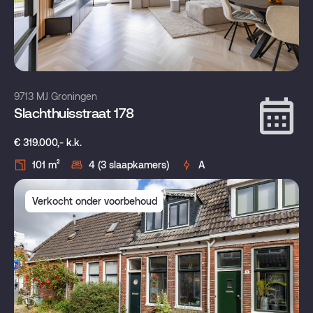
9713 MJ Groningen
Slachthuisstraat 178
€ 319.000,- k.k.
101 m²
4 (3 slaapkamers)
A
Verkocht onder voorbehoud