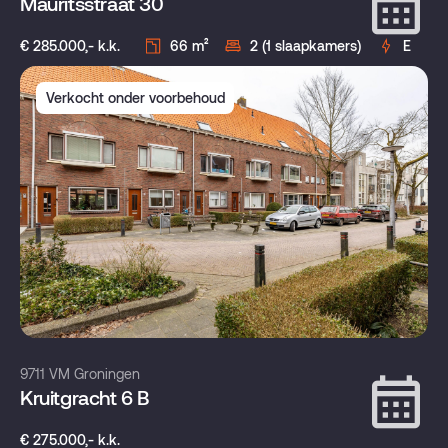
Mauritsstraat 30
€ 285.000,- k.k.
66 m²
2 (1 slaapkamers)
E
Verkocht onder voorbehoud
9711 VM Groningen
Kruitgracht 6 B
€ 275.000,- k.k.