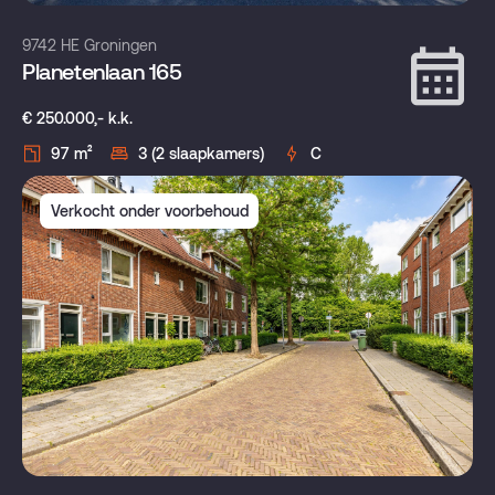
9742 HE Groningen
Planetenlaan 165
€ 250.000,- k.k.
97 m²
3 (2 slaapkamers)
C
Verkocht onder voorbehoud