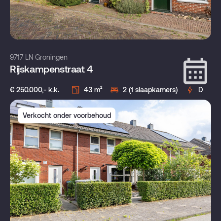
9717 LN Groningen
Rijskampenstraat 4
€ 250.000,- k.k.
43 m²
2 (1 slaapkamers)
D
Verkocht onder voorbehoud