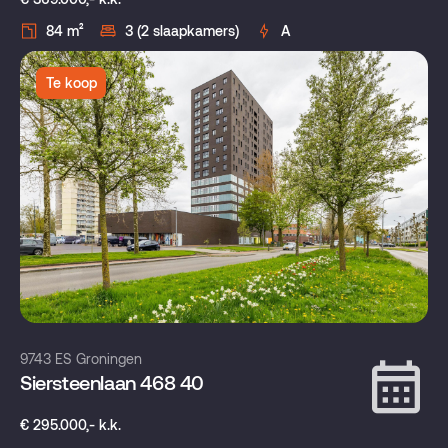
84 m²
3 (2 slaapkamers)
A
Te koop
9743 ES Groningen
Siersteenlaan 468 40
€ 295.000,- k.k.