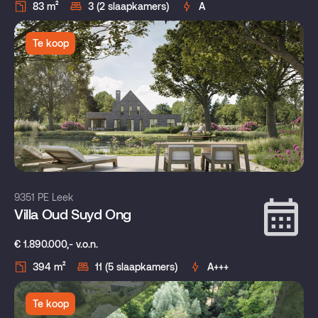
83 m²
3 (2 slaapkamers)
A
Te koop
9351 PE Leek
Villa Oud Suyd Ong
€ 1.890.000,- v.o.n.
394 m²
11 (5 slaapkamers)
A+++
Te koop