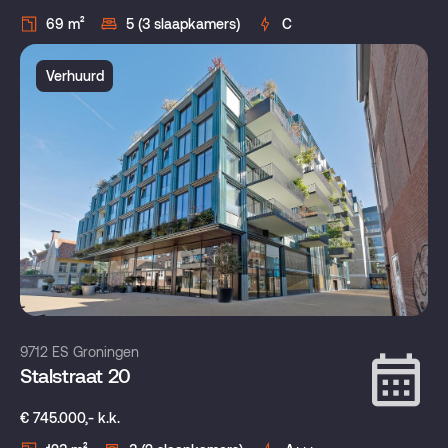
69 m²
5 (3 slaapkamers)
C
Verhuurd
9712 ES Groningen
Stalstraat 20
€ 745.000,- k.k.