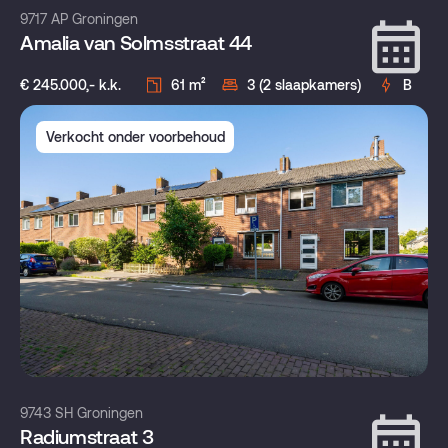
9717 AP Groningen
Amalia van Solmsstraat 44
€ 245.000,- k.k.
61 m²
3 (2 slaapkamers)
B
Verkocht onder voorbehoud
9743 SH Groningen
Radiumstraat 3