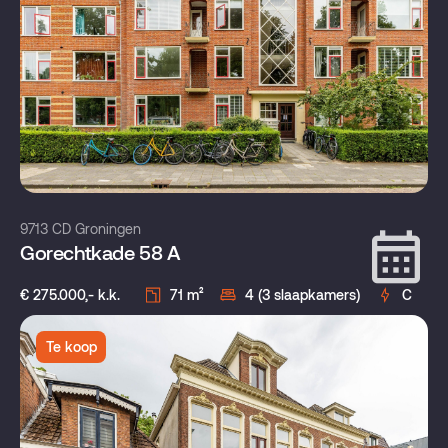
9713 CD Groningen
Gorechtkade 58 A
€ 275.000,- k.k.
71 m²
4 (3 slaapkamers)
C
Te koop