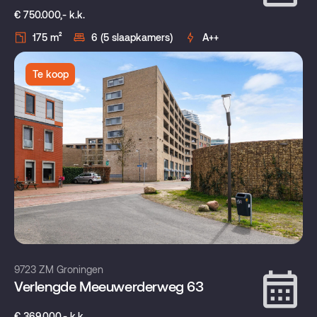
€ 750.000,- k.k.
175 m²
6 (5 slaapkamers)
A++
Te koop
9723 ZM Groningen
Verlengde Meeuwerderweg 63
€ 369.000,- k.k.