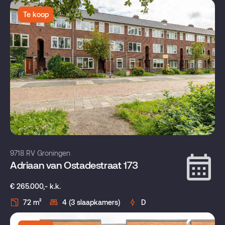
Te koop
9718 RV Groningen
Adriaan van Ostadestraat 173
€ 265.000,- k.k.
72 m²
4 (3 slaapkamers)
D