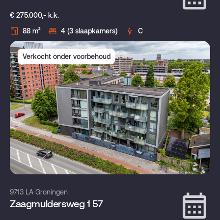
€ 275.000,- k.k.
88 m²
4 (3 slaapkamers)
C
Verkocht onder voorbehoud
9713 LA Groningen
Zaagmuldersweg 1 57