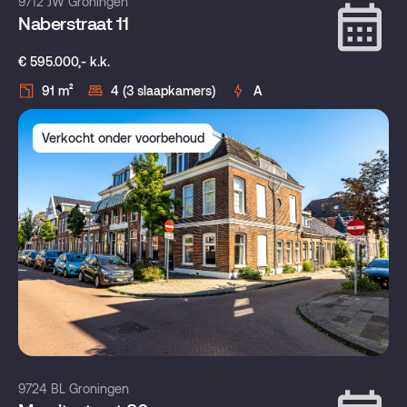
9712 JW Groningen
Naberstraat 11
€ 595.000,- k.k.
91 m²
4 (3 slaapkamers)
A
Verkocht onder voorbehoud
9724 BL Groningen