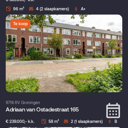
96 m²
4 (2 slaapkamers)
A+
Te koop
9718 RV Groningen
Adriaan van Ostadestraat 165
€ 239.000,- k.k.
58 m²
2 (1 slaapkamers)
B