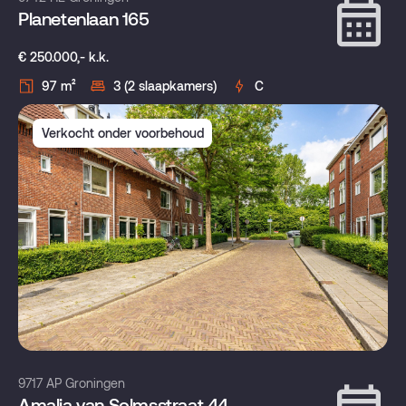
Planetenlaan 165
€ 250.000,- k.k.
97 m²
3 (2 slaapkamers)
C
Verkocht onder voorbehoud
9717 AP Groningen
Amalia van Solmsstraat 44