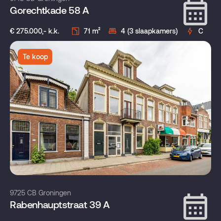
Gorechtkade 58 A
€ 275.000,- k.k.
71 m²
4 (3 slaapkamers)
C
Te koop
9725 CB Groningen
Rabenhauptstraat 39 A