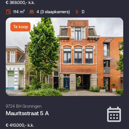
€ 369.000,- k.k.
114 m²
4 (3 slaapkamers)
D
Te koop
9724 BH Groningen
Mauritsstraat 5 A
€ 410.000,- k.k.