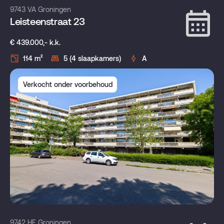
9743 VA Groningen
Leisteenstraat 23
€ 439.000,- k.k.
114 m²
5 (4 slaapkamers)
A
Verkocht onder voorbehoud
9742 HE Groningen