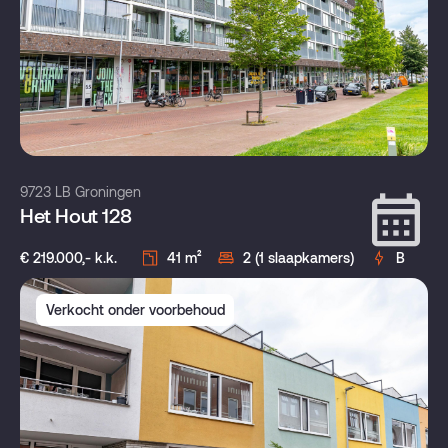
9723 LB Groningen
Het Hout 128
€ 219.000,- k.k.
41 m²
2 (1 slaapkamers)
B
Verkocht onder voorbehoud