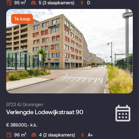
95 m²
5 (3 slaapkamers)
D
Te koop
9723 AJ Groningen
Verlengde Lodewijkstraat 90
€ 389.000,- k.k.
96 m²
4 (2 slaapkamers)
A+