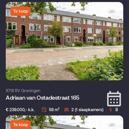
Te koop
9718 RV Groningen
Adriaan van Ostadestraat 165
€ 239.000,- k.k.
58 m²
2 (1 slaapkamers)
B
Te koop