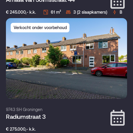
€ 245.000,- k.k.
61 m²
3 (2 slaapkamers)
B
Verkocht onder voorbehoud
9743 SH Groningen
Radiumstraat 3
€ 275.000,- k.k.