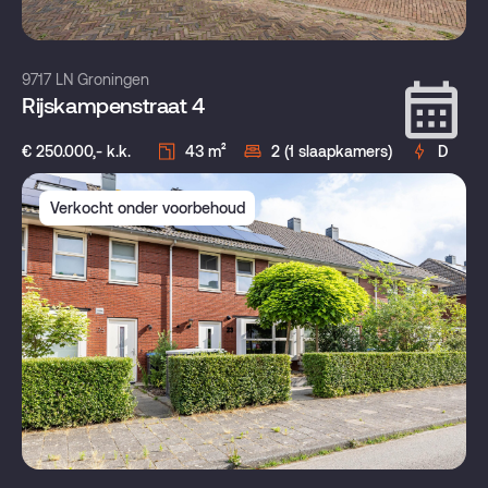
9717 LN Groningen
Rijskampenstraat 4
€ 250.000,- k.k.
43 m²
2 (1 slaapkamers)
D
Verkocht onder voorbehoud