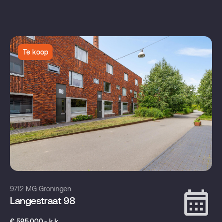
Te koop
9712 MG Groningen
Langestraat 98
€ 595.000,- k.k.