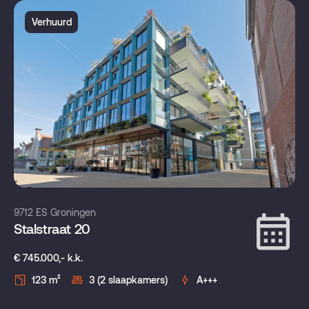
Verhuurd
9712 ES Groningen
Stalstraat 20
€ 745.000,- k.k.
123 m²
3 (2 slaapkamers)
A+++