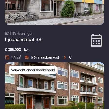
9711 RV Groningen
Lijnbaanstraat 38
€ 395.000,- k.k.
114 m²
5 (4 slaapkamers)
C
Verkocht onder voorbehoud