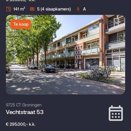
141 m²
5 (4 slaapkamers)
A
Te koop
9725 CT Groningen
Vechtstraat 53
€ 295.000,- k.k.