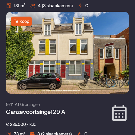
131 m²
4 (3 slaapkamers)
C
Te koop
9711 AJ Groningen
Ganzevoortsingel 29 A
€ 285.000,- k.k.
73 m²
3 (2 slaapkamers)
C