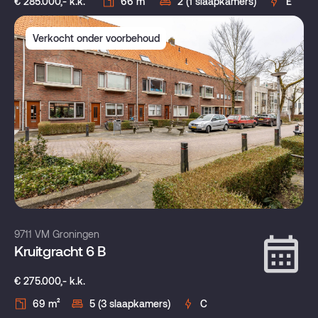
€ 285.000,- k.k.
66 m²
2 (1 slaapkamers)
E
Verkocht onder voorbehoud
9711 VM Groningen
Kruitgracht 6 B
€ 275.000,- k.k.
69 m²
5 (3 slaapkamers)
C