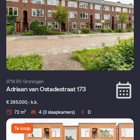
9718 RV Groningen
Adriaan van Ostadestraat 173
€ 265.000,- k.k.
72 m²
4 (3 slaapkamers)
D
Te koop