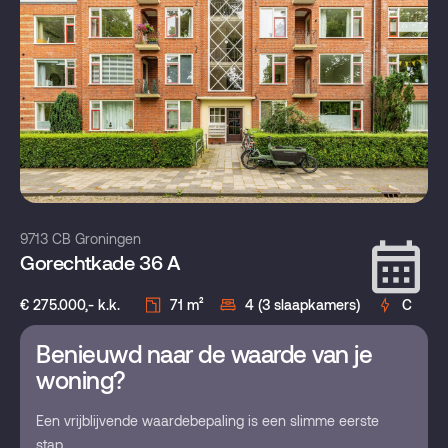
9713 CB Groningen
Gorechtkade 36 A
€ 275.000,- k.k.
71 m²
4 (3 slaapkamers)
C
Benieuwd naar de waarde van je
woning?
Een vrijblijvende waardebepaling is een slimme eerste
stap.