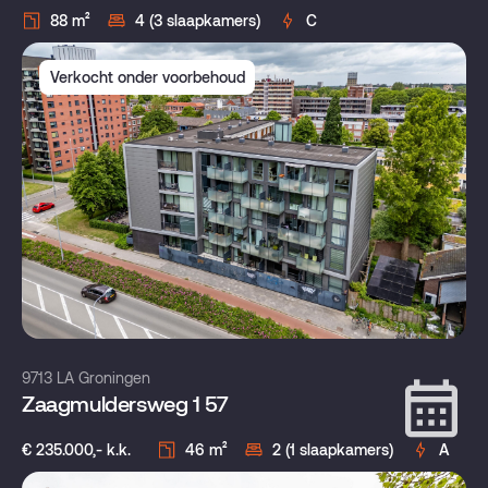
88 m²
4 (3 slaapkamers)
C
Verkocht onder voorbehoud
9713 LA Groningen
Zaagmuldersweg 1 57
€ 235.000,- k.k.
46 m²
2 (1 slaapkamers)
A