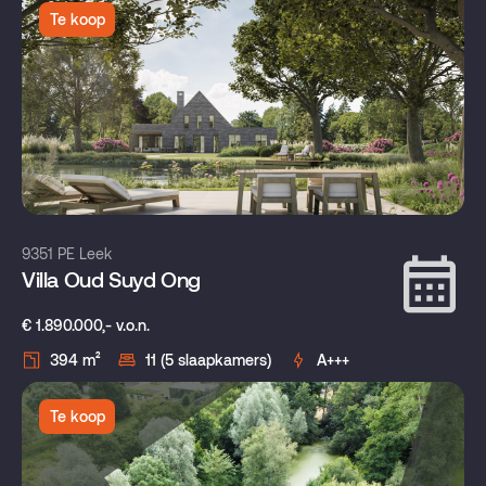
Te koop
9351 PE Leek
Villa Oud Suyd Ong
€ 1.890.000,- v.o.n.
394 m²
11 (5 slaapkamers)
A+++
Te koop