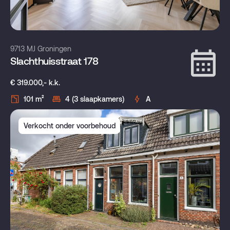
9713 MJ Groningen
Slachthuisstraat 178
€ 319.000,- k.k.
101 m²
4 (3 slaapkamers)
A
Verkocht onder voorbehoud