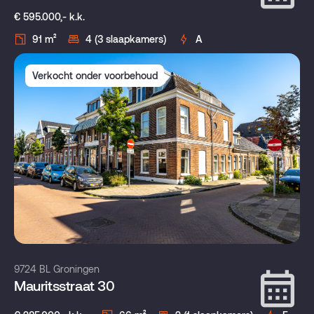
€ 595.000,- k.k.
91 m²
4 (3 slaapkamers)
A
Verkocht onder voorbehoud
9724 BL Groningen
Mauritsstraat 30