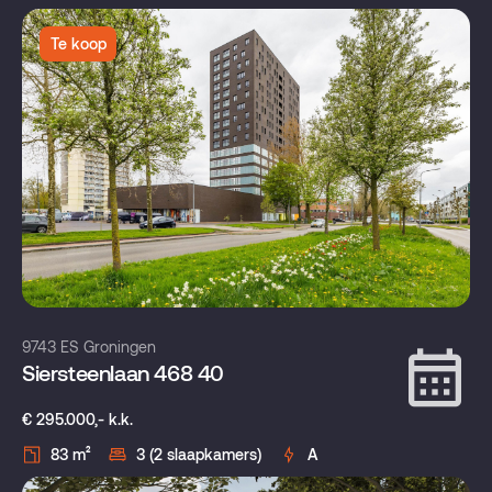
Te koop
9743 ES Groningen
Siersteenlaan 468 40
€ 295.000,- k.k.
83 m²
3 (2 slaapkamers)
A