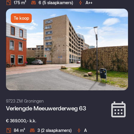
175 m²
6 (5 slaapkamers)
A++
Te koop
9723 ZM Groningen
Verlengde Meeuwerderweg 63
€ 369.000,- k.k.
84 m²
3 (2 slaapkamers)
A