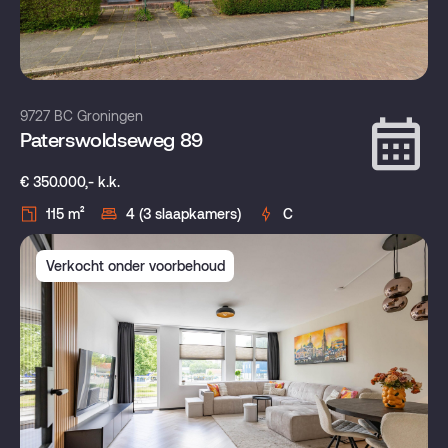
9727 BC Groningen
Paterswoldseweg 89
€ 350.000,- k.k.
115 m²
4 (3 slaapkamers)
C
Verkocht onder voorbehoud