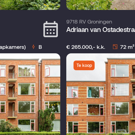
9718 RV Groningen
Adriaan van Ostadestra
laapkamers)
B
€ 265.000,- k.k.
72 m²
Te koop