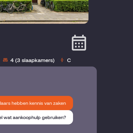
4 (3 slaapkamers)
C
aars hebben kennis van zaken
el wat aankoophulp gebruiken?