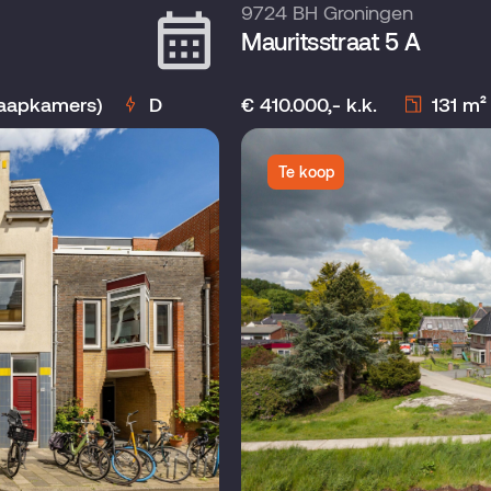
9724 BH Groningen
Mauritsstraat 5 A
laapkamers)
D
€ 410.000,- k.k.
131 m²
Te koop