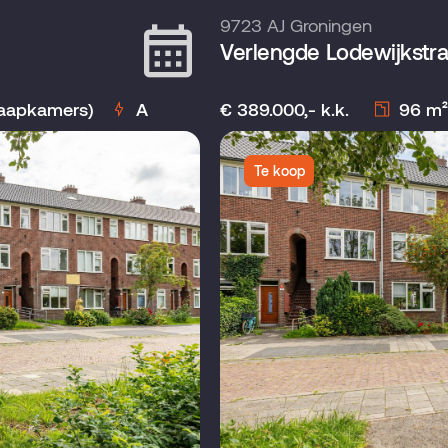
9723 AJ Groningen
Verlengde Lodewijkstra
laapkamers)
A
€ 389.000,- k.k.
96 m²
Te koop