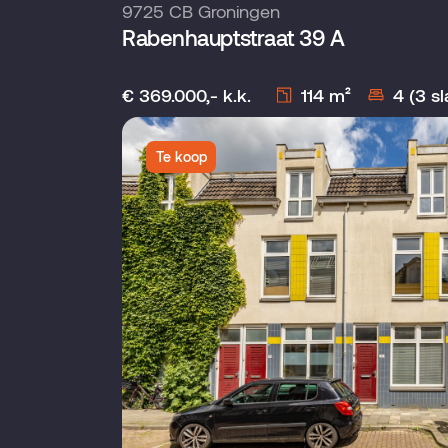
9725 CB Groningen
Rabenhauptstraat 39 A
€ 369.000,- k.k.
114 m²
4 (3 s
Te koop