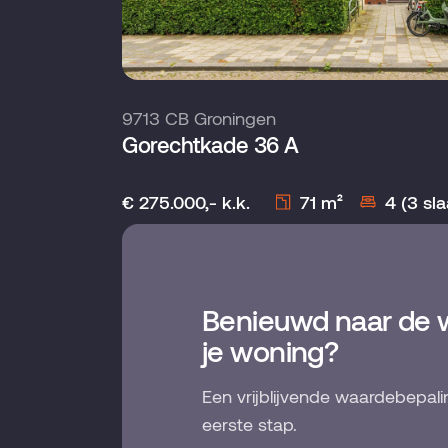
9713 CB Groningen
Gorechtkade 36 A
€ 275.000,- k.k.
71 m²
4 (3 sl
Benieuwd naar de 
je woning?
Een vrijblijvende waardebepali
eerste stap.