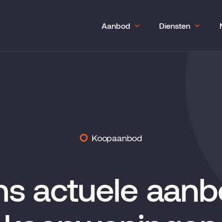
Aanbod
Diensten
Koopaanbod
s actuele aan