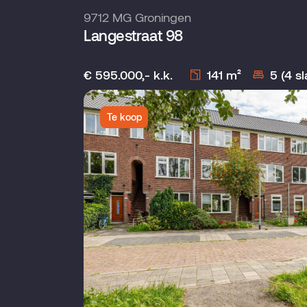
9712 MG Groningen
Langestraat 98
€ 595.000,- k.k.
141 m²
5 (4 s
Te koop