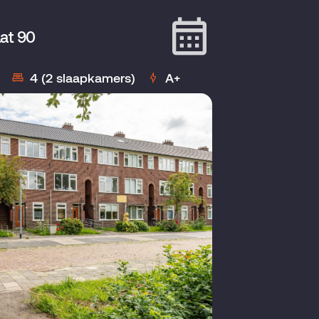
at 90
4 (2 slaapkamers)
A+