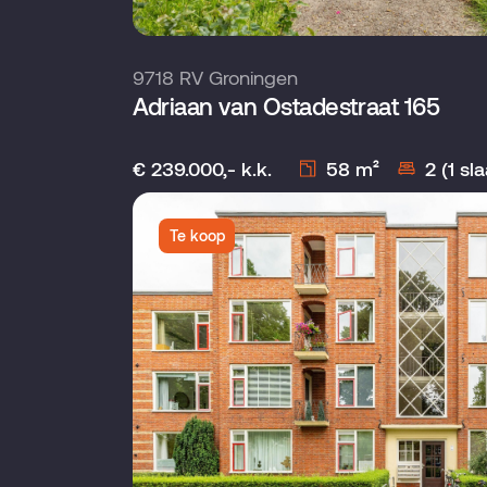
9718 RV Groningen
Adriaan van Ostadestraat 165
€ 239.000,- k.k.
58 m²
2 (1 s
Te koop