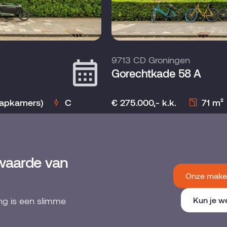
9713 CD Groningen
Gorechtkade 58 A
aapkamers)
C
€ 275.000,- k.k.
71 m²
waarde van
Onze makel
ng is een slimme
Kun je w