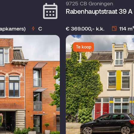
9725 CB Groningen
Rabenhauptstraat 39 A
aapkamers)
C
€ 369.000,- k.k.
114 m
Te koop