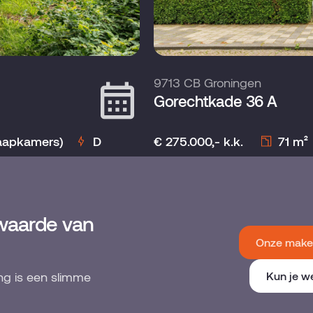
9713 CB Groningen
Gorechtkade 36 A
laapkamers)
D
€ 275.000,- k.k.
71 m²
waarde van
Onze makel
ng is een slimme
Kun je w