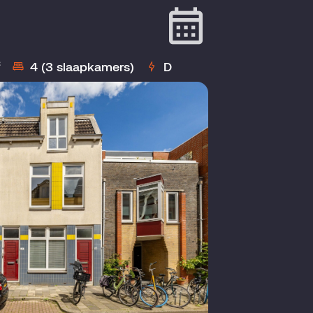
²
4 (3 slaapkamers)
D