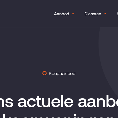
Aanbod
Diensten
Koopaanbod
s actuele aan