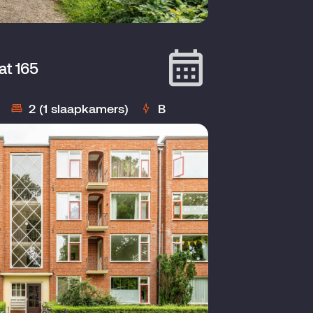
at 165
2 (1 slaapkamers)
B