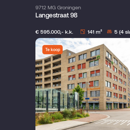
9712 MG Groningen
Langestraat 98
€ 595.000,- k.k.
141 m²
5 (4 s
Te koop