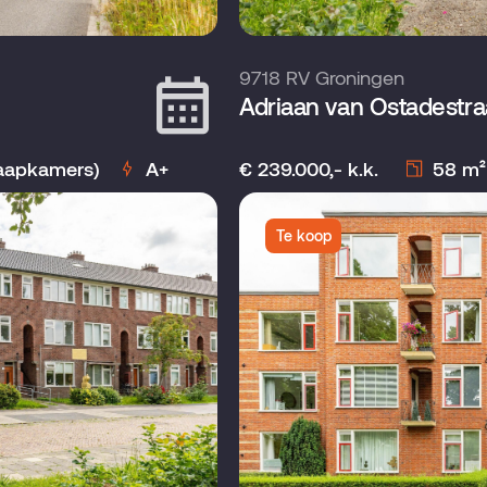
9718 RV Groningen
Adriaan van Ostadestra
laapkamers)
A+
€ 239.000,- k.k.
58 m²
Te koop