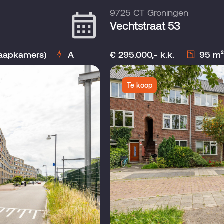
9725 CT Groningen
Vechtstraat 53
laapkamers)
A
€ 295.000,- k.k.
95 m²
Te koop