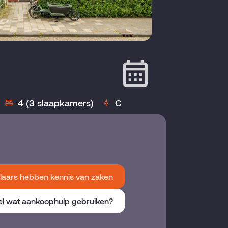
4 (3 slaapkamers)
C
aars hebben kennis van zaken
el wat aankoophulp gebruiken?