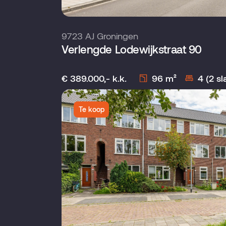
9723 AJ Groningen
Verlengde Lodewijkstraat 90
€ 389.000,- k.k.
96 m²
4 (2 s
Te koop