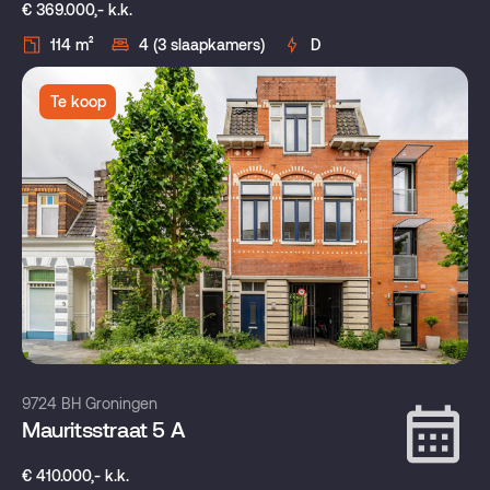
€ 369.000,- k.k.
114 m²
4 (3 slaapkamers)
D
Te koop
9724 BH Groningen
Mauritsstraat 5 A
€ 410.000,- k.k.