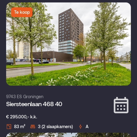
Te koop
9743 ES Groningen
Siersteenlaan 468 40
€ 295.000,- k.k.
83 m²
3 (2 slaapkamers)
A