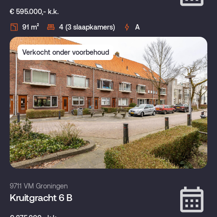
€ 595.000,- k.k.
91 m²
4 (3 slaapkamers)
A
Verkocht onder voorbehoud
9711 VM Groningen
Kruitgracht 6 B