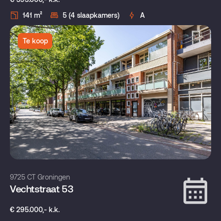
141 m²
5 (4 slaapkamers)
A
Te koop
9725 CT Groningen
Vechtstraat 53
€ 295.000,- k.k.