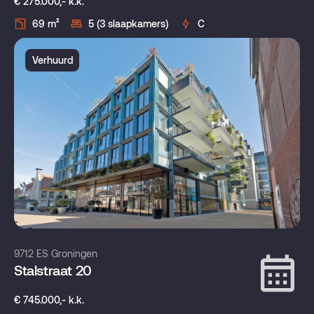
€ 275.000,- k.k.
69 m²
5 (3 slaapkamers)
C
Verhuurd
9712 ES Groningen
Stalstraat 20
€ 745.000,- k.k.