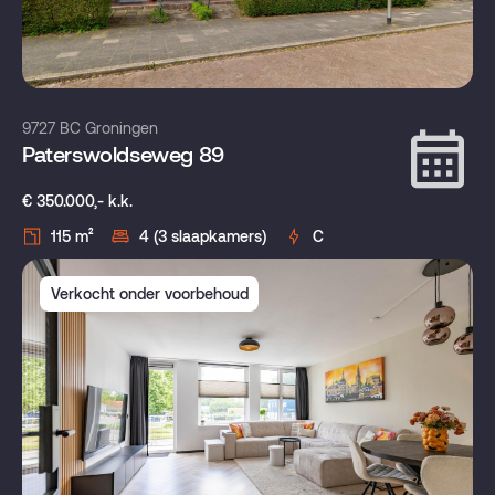
9727 BC Groningen
Paterswoldseweg 89
€ 350.000,- k.k.
115 m²
4 (3 slaapkamers)
C
Verkocht onder voorbehoud