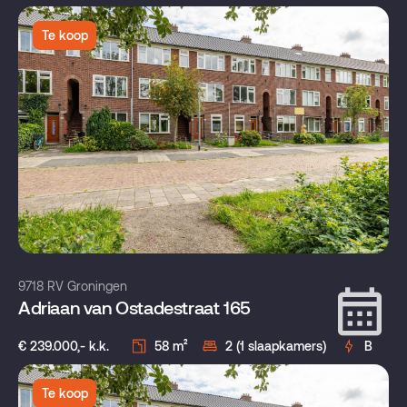
Te koop
9718 RV Groningen
Adriaan van Ostadestraat 165
€ 239.000,- k.k.
58 m²
2 (1 slaapkamers)
B
Te koop