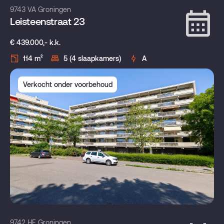
9743 VA Groningen
Leisteenstraat 23
€ 439.000,- k.k.
114 m²
5 (4 slaapkamers)
A
Verkocht onder voorbehoud
9742 HE Groningen