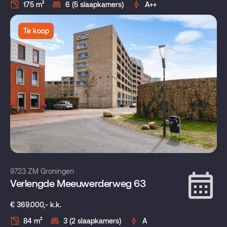
175 m²
6 (5 slaapkamers)
A++
Te koop
9723 ZM Groningen
Verlengde Meeuwerderweg 63
€ 369.000,- k.k.
84 m²
3 (2 slaapkamers)
A