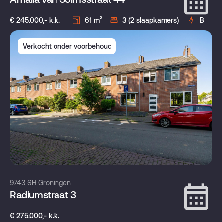
€ 245.000,- k.k.
61 m²
3 (2 slaapkamers)
B
Verkocht onder voorbehoud
9743 SH Groningen
Radiumstraat 3
€ 275.000,- k.k.