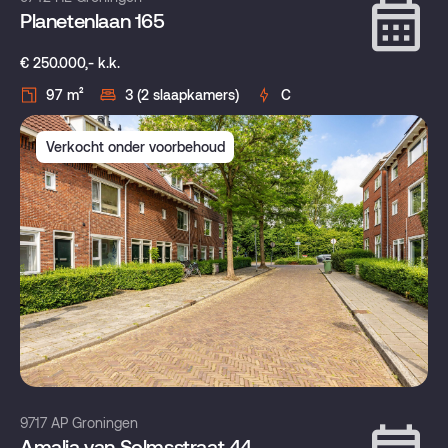
Planetenlaan 165
€ 250.000,- k.k.
97 m²
3 (2 slaapkamers)
C
Verkocht onder voorbehoud
9717 AP Groningen
Amalia van Solmsstraat 44