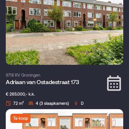
9718 RV Groningen
Adriaan van Ostadestraat 173
€ 265.000,- k.k.
72 m²
4 (3 slaapkamers)
D
Te koop