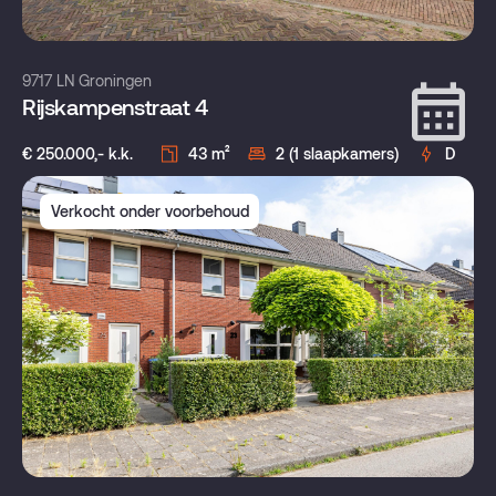
9717 LN Groningen
Rijskampenstraat 4
€ 250.000,- k.k.
43 m²
2 (1 slaapkamers)
D
Verkocht onder voorbehoud