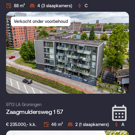
88 m²
4 (3 slaapkamers)
C
Verkocht onder voorbehoud
9713 LA Groningen
Zaagmuldersweg 1 57
€ 235.000,- k.k.
46 m²
2 (1 slaapkamers)
A