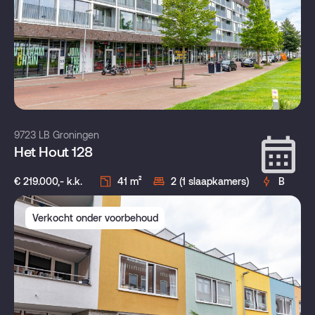
9723 LB Groningen
Het Hout 128
€ 219.000,- k.k.
41 m²
2 (1 slaapkamers)
B
Verkocht onder voorbehoud