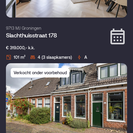
9713 MJ Groningen
Slachthuisstraat 178
€ 319.000,- k.k.
101 m²
4 (3 slaapkamers)
A
Verkocht onder voorbehoud