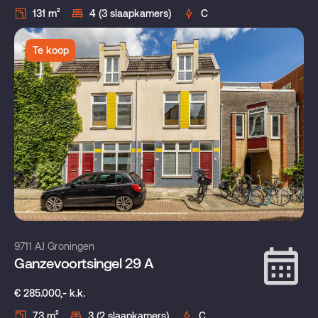
131 m²
4 (3 slaapkamers)
C
Te koop
9711 AJ Groningen
Ganzevoortsingel 29 A
€ 285.000,- k.k.
73 m²
3 (2 slaapkamers)
C