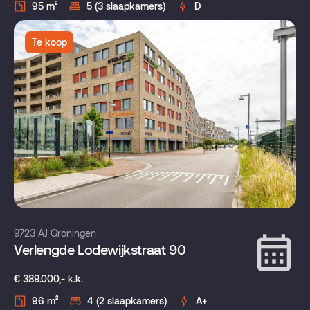
95 m²
5 (3 slaapkamers)
D
Te koop
9723 AJ Groningen
Verlengde Lodewijkstraat 90
€ 389.000,- k.k.
96 m²
4 (2 slaapkamers)
A+