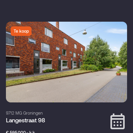
Te koop
9712 MG Groningen
Langestraat 98
€ 595.000,- k.k.