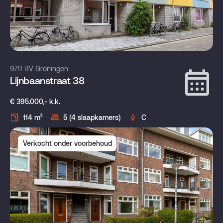
9711 RV Groningen
Lijnbaanstraat 38
€ 395.000,- k.k.
114 m²
5 (4 slaapkamers)
C
Verkocht onder voorbehoud