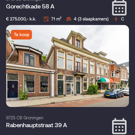
Gorechtkade 58 A
€ 275.000,- k.k.
71 m²
4 (3 slaapkamers)
C
Te koop
9725 CB Groningen
Rabenhauptstraat 39 A