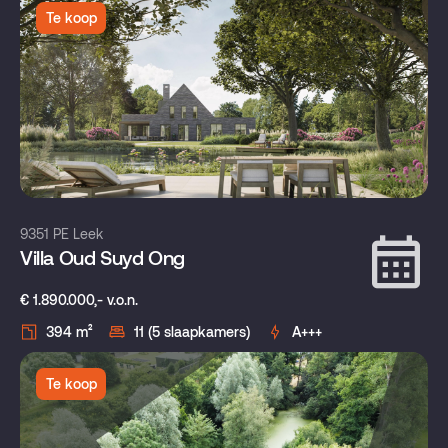
Te koop
9351 PE Leek
Villa Oud Suyd Ong
€ 1.890.000,- v.o.n.
394 m²
11 (5 slaapkamers)
A+++
Te koop