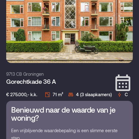
9713 CB Groningen
Gorechtkade 36 A
€ 275.000,- k.k.
71 m²
4 (3 slaapkamers)
C
Benieuwd naar de waarde van je
woning?
Een vrijblijvende waardebepaling is een slimme eerste
stap.