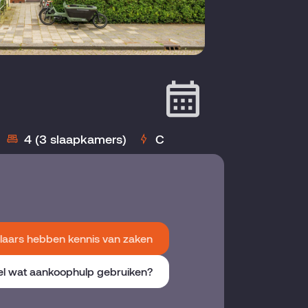
4 (3 slaapkamers)
C
aars hebben kennis van zaken
el wat aankoophulp gebruiken?