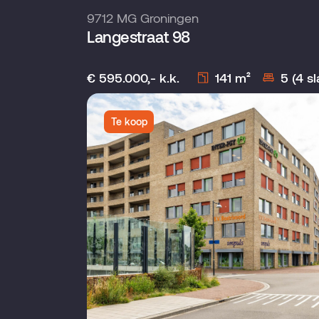
9712 MG Groningen
Langestraat 98
€ 595.000,- k.k.
141 m²
5 (4 s
Te koop