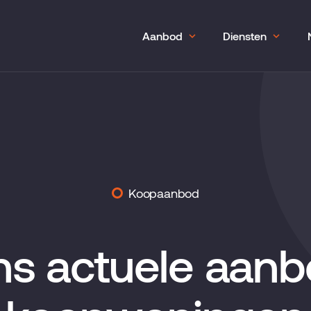
Aanbod
Diensten
Koopaanbod
s actuele aan