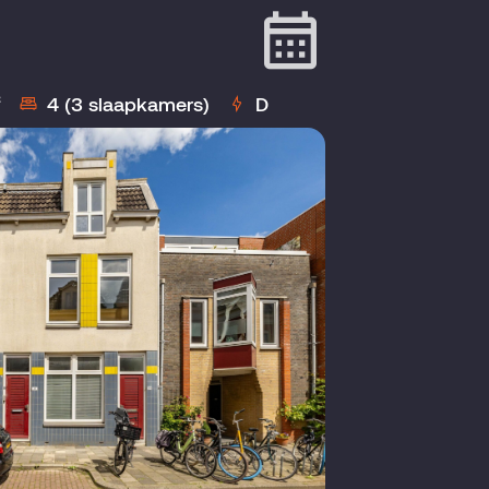
²
4 (3 slaapkamers)
D