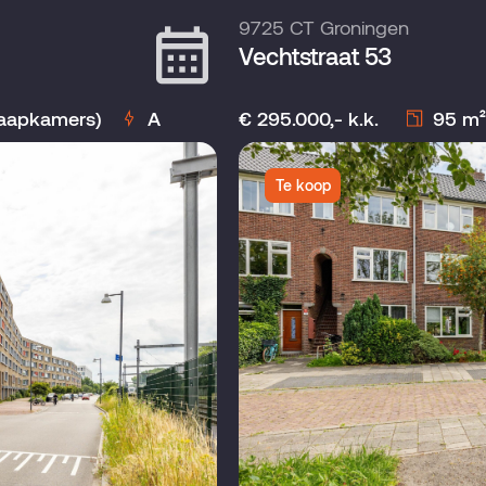
9725 CT Groningen
Vechtstraat 53
laapkamers)
A
€ 295.000,- k.k.
95 m²
Te koop