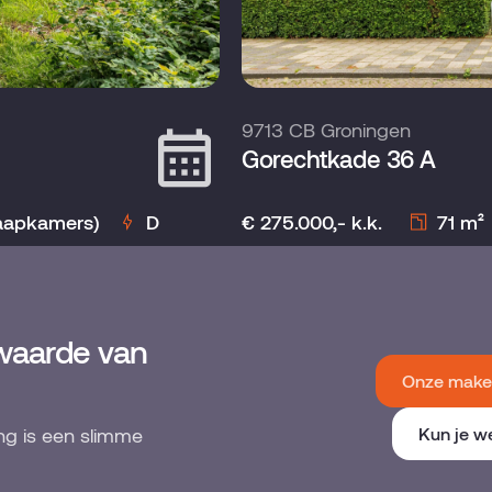
9713 CB Groningen
Gorechtkade 36 A
laapkamers)
D
€ 275.000,- k.k.
71 m²
waarde van
Onze makel
ng is een slimme
Kun je w