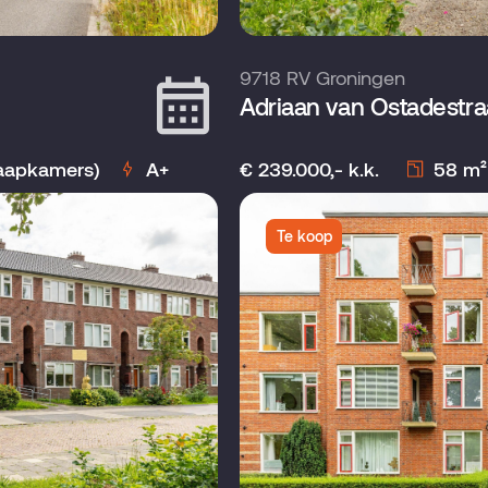
9718 RV Groningen
Adriaan van Ostadestra
laapkamers)
A+
€ 239.000,- k.k.
58 m²
Te koop