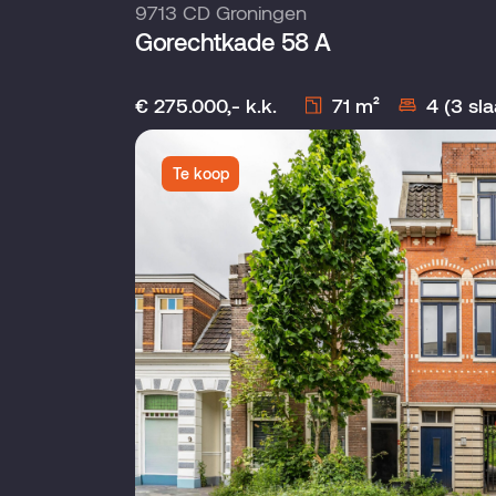
9713 CD Groningen
Gorechtkade 58 A
€ 275.000,- k.k.
71 m²
4 (3 sl
Te koop