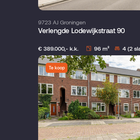
9723 AJ Groningen
Verlengde Lodewijkstraat 90
€ 389.000,- k.k.
96 m²
4 (2 s
Te koop