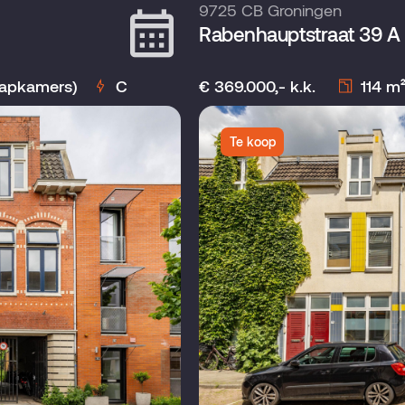
9725 CB Groningen
Rabenhauptstraat 39 A
aapkamers)
C
€ 369.000,- k.k.
114 m
Te koop