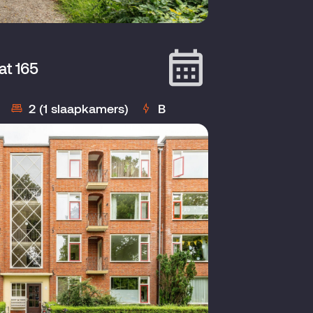
at 165
2 (1 slaapkamers)
B