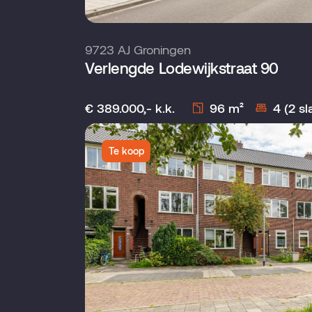
9723 AJ Groningen
Verlengde Lodewijkstraat 90
€ 389.000,- k.k.
96 m²
4 (2 s
Te koop