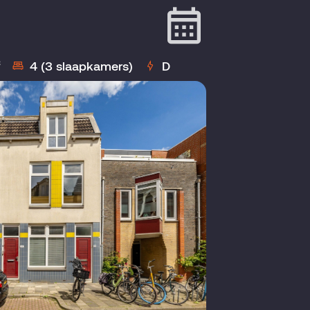
²
4 (3 slaapkamers)
D