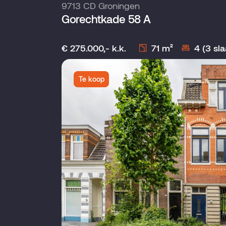
9713 CD Groningen
Gorechtkade 58 A
€ 275.000,- k.k.
71 m²
4 (3 sl
Te koop