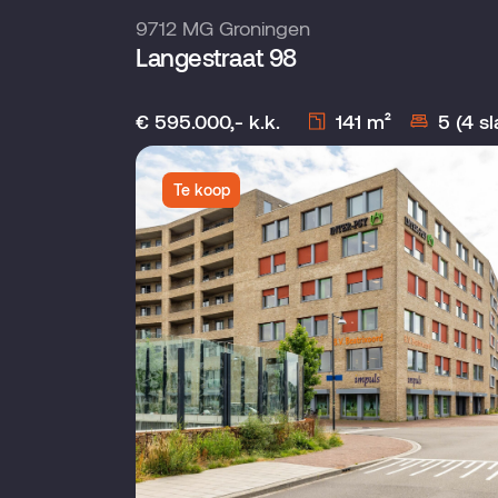
9712 MG Groningen
Langestraat 98
€ 595.000,- k.k.
141 m²
5 (4 s
Te koop