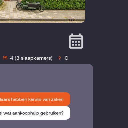
4 (3 slaapkamers)
C
aars hebben kennis van zaken
el wat aankoophulp gebruiken?