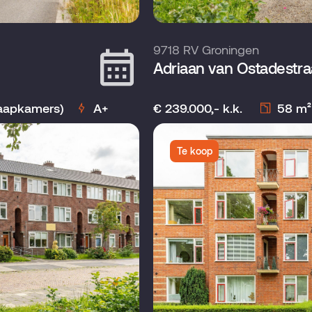
9718 RV Groningen
Adriaan van Ostadestra
laapkamers)
A+
€ 239.000,- k.k.
58 m²
Te koop