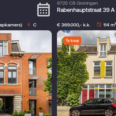
9725 CB Groningen
Rabenhauptstraat 39 A
aapkamers)
C
€ 369.000,- k.k.
114 m
Te koop