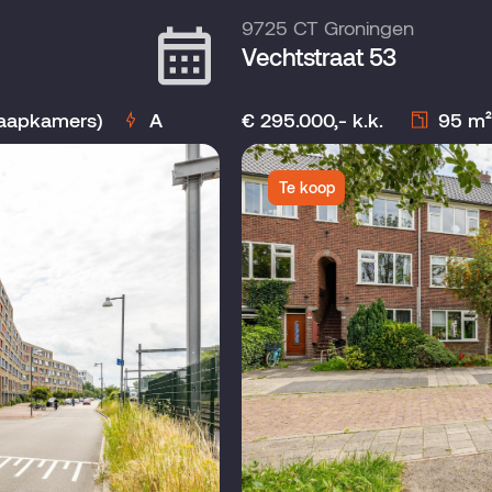
9725 CT Groningen
Vechtstraat 53
laapkamers)
A
€ 295.000,- k.k.
95 m²
Te koop