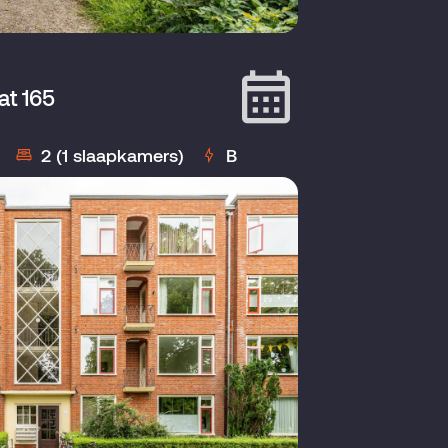
at 165
2 (1 slaapkamers)
B