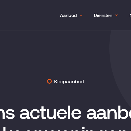
Aanbod
Diensten
Koopaanbod
s actuele aan