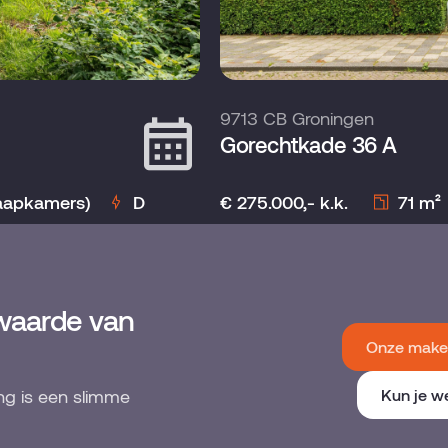
9713 CB Groningen
Gorechtkade 36 A
laapkamers)
D
€ 275.000,- k.k.
71 m²
waarde van
Onze makel
ng is een slimme
Kun je w