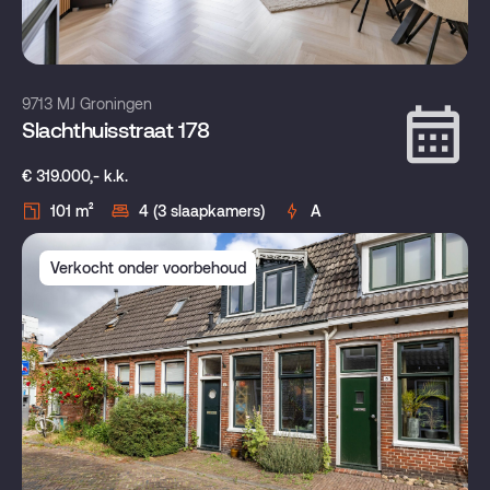
9713 MJ Groningen
Slachthuisstraat 178
€ 319.000,- k.k.
101 m²
4 (3 slaapkamers)
A
Verkocht onder voorbehoud