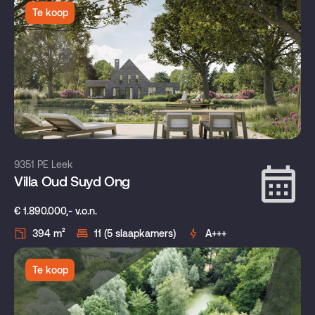
Te koop
9351 PE Leek
Villa Oud Suyd Ong
€ 1.890.000,- v.o.n.
394 m²
11 (5 slaapkamers)
A+++
Te koop