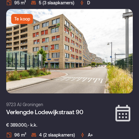
95 m²
5 (3 slaapkamers)
D
Te koop
9723 AJ Groningen
Verlengde Lodewijkstraat 90
€ 389.000,- k.k.
96 m²
4 (2 slaapkamers)
A+