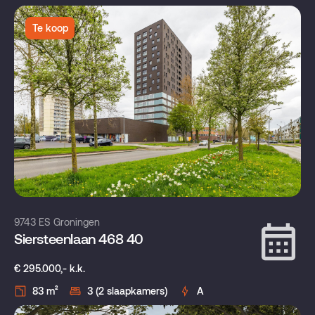
Te koop
9743 ES Groningen
Siersteenlaan 468 40
€ 295.000,- k.k.
83 m²
3 (2 slaapkamers)
A