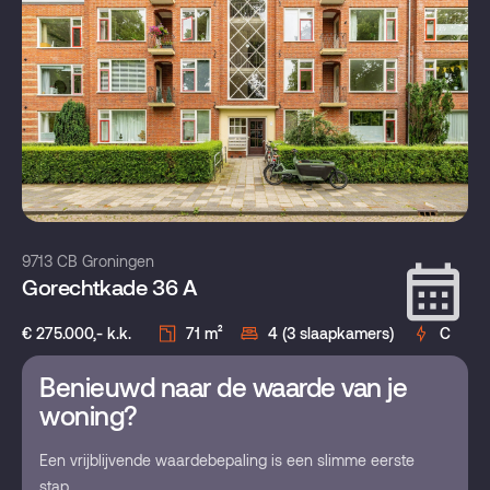
9713 CB Groningen
Gorechtkade 36 A
€ 275.000,- k.k.
71 m²
4 (3 slaapkamers)
C
Benieuwd naar de waarde van je
woning?
Een vrijblijvende waardebepaling is een slimme eerste
stap.