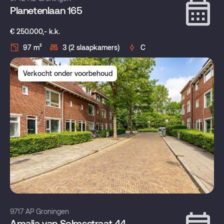
Planetenlaan 165
€ 250.000,- k.k.
97 m²
3 (2 slaapkamers)
C
Verkocht onder voorbehoud
9717 AP Groningen
Amalia van Solmsstraat 44