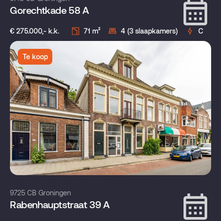
Gorechtkade 58 A
€ 275.000,- k.k.
71 m²
4 (3 slaapkamers)
C
Te koop
9725 CB Groningen
Rabenhauptstraat 39 A