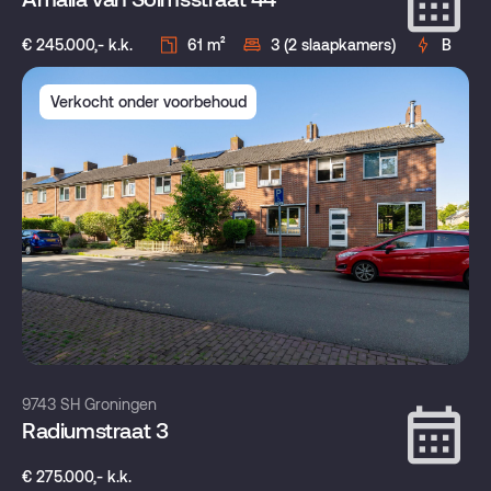
€ 245.000,- k.k.
61 m²
3 (2 slaapkamers)
B
Verkocht onder voorbehoud
9743 SH Groningen
Radiumstraat 3
€ 275.000,- k.k.