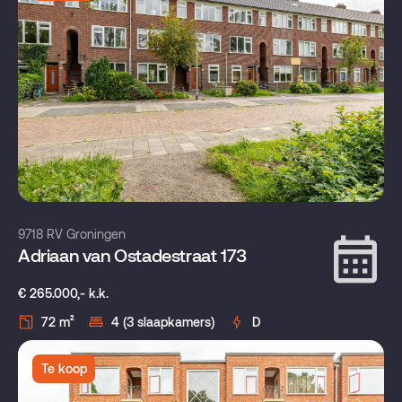
9718 RV Groningen
Adriaan van Ostadestraat 173
€ 265.000,- k.k.
72 m²
4 (3 slaapkamers)
D
Te koop