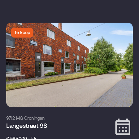
Te koop
9712 MG Groningen
Langestraat 98
€ 595.000,- k.k.