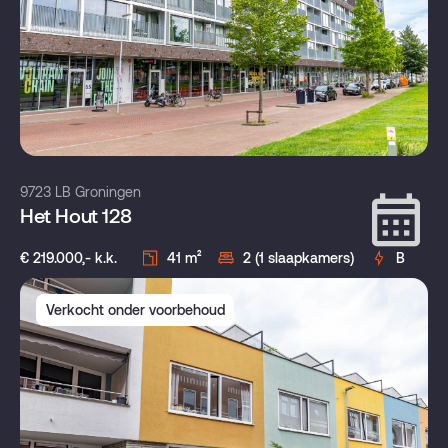
9723 LB Groningen
Het Hout 128
€ 219.000,- k.k.
41 m²
2 (1 slaapkamers)
B
Verkocht onder voorbehoud