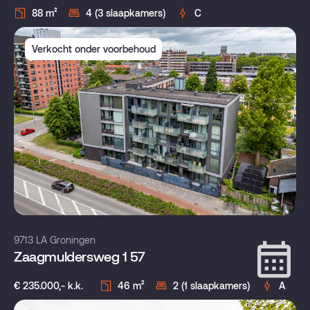
88 m²
4 (3 slaapkamers)
C
Verkocht onder voorbehoud
9713 LA Groningen
Zaagmuldersweg 1 57
€ 235.000,- k.k.
46 m²
2 (1 slaapkamers)
A