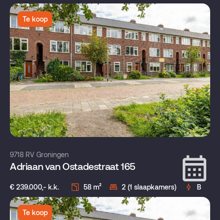
Te koop
9718 RV Groningen
Adriaan van Ostadestraat 165
€ 239.000,- k.k.
58 m²
2 (1 slaapkamers)
B
Te koop