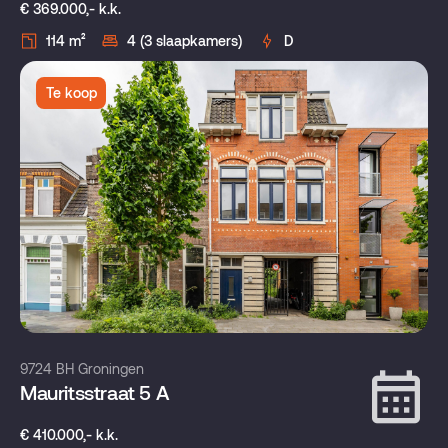
€ 369.000,- k.k.
114 m²
4 (3 slaapkamers)
D
Te koop
9724 BH Groningen
Mauritsstraat 5 A
€ 410.000,- k.k.