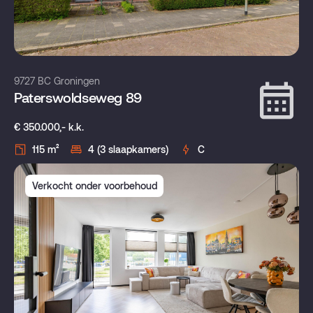
9727 BC Groningen
Paterswoldseweg 89
€ 350.000,- k.k.
115 m²
4 (3 slaapkamers)
C
Verkocht onder voorbehoud