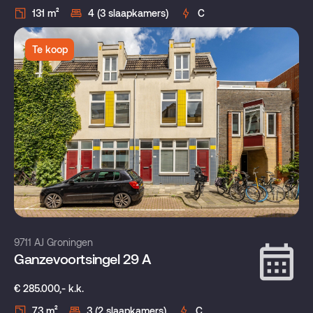
131 m²
4 (3 slaapkamers)
C
Te koop
9711 AJ Groningen
Ganzevoortsingel 29 A
€ 285.000,- k.k.
73 m²
3 (2 slaapkamers)
C