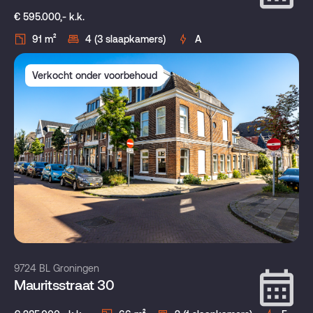
€ 595.000,- k.k.
91 m²
4 (3 slaapkamers)
A
Verkocht onder voorbehoud
9724 BL Groningen
Mauritsstraat 30