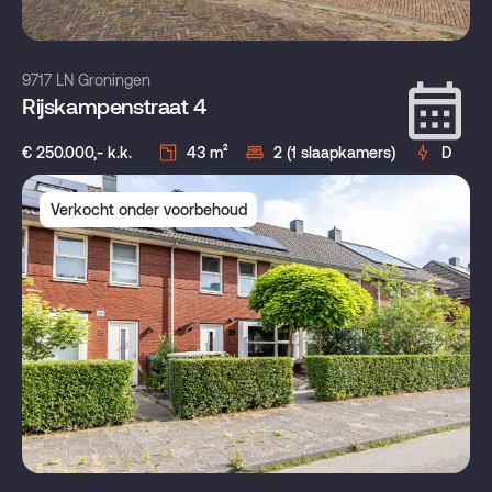
9717 LN Groningen
Rijskampenstraat 4
€ 250.000,- k.k.
43 m²
2 (1 slaapkamers)
D
Verkocht onder voorbehoud