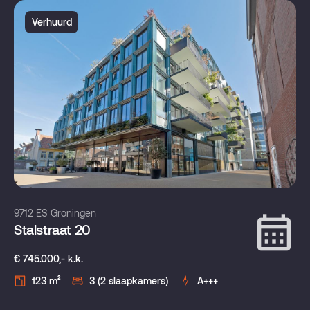
Verhuurd
9712 ES Groningen
Stalstraat 20
€ 745.000,- k.k.
123 m²
3 (2 slaapkamers)
A+++