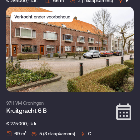
€ 285.000,- k.k.
66 m²
2 (1 slaapkamers)
E
Verkocht onder voorbehoud
9711 VM Groningen
Kruitgracht 6 B
€ 275.000,- k.k.
69 m²
5 (3 slaapkamers)
C