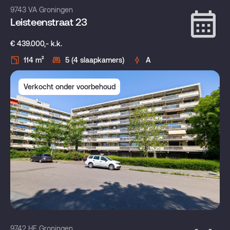
9743 VA Groningen
Leisteenstraat 23
€ 439.000,- k.k.
114 m²
5 (4 slaapkamers)
A
Verkocht onder voorbehoud
9742 HE Groningen