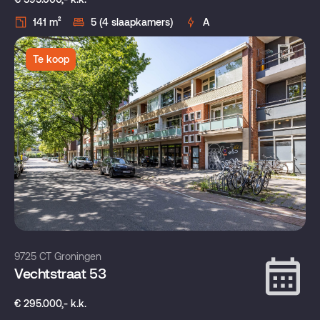
141 m²
5 (4 slaapkamers)
A
Te koop
9725 CT Groningen
Vechtstraat 53
€ 295.000,- k.k.