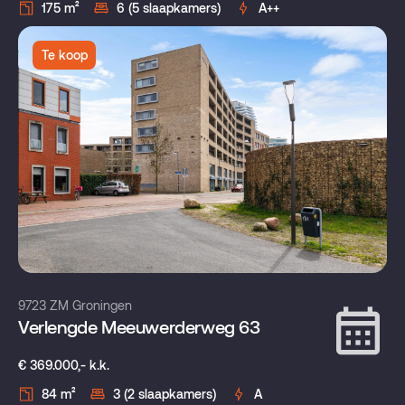
175 m²
6 (5 slaapkamers)
A++
Te koop
9723 ZM Groningen
Verlengde Meeuwerderweg 63
€ 369.000,- k.k.
84 m²
3 (2 slaapkamers)
A