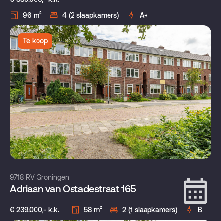
96 m²
4 (2 slaapkamers)
A+
Te koop
9718 RV Groningen
Adriaan van Ostadestraat 165
€ 239.000,- k.k.
58 m²
2 (1 slaapkamers)
B