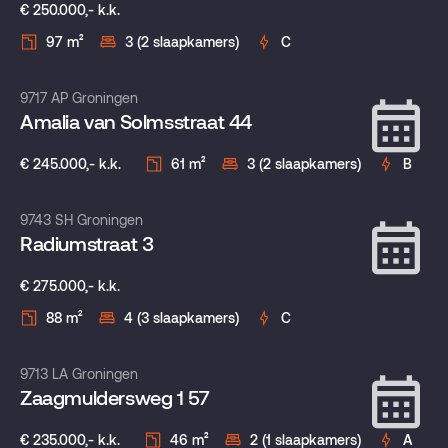
€ 250.000,- k.k.
97 m²
3 (2 slaapkamers)
C
Verkocht onder voorbehoud
9717 AP Groningen
Amalia van Solmsstraat 44
€ 245.000,- k.k.
61 m²
3 (2 slaapkamers)
B
Verkocht onder voorbehoud
9743 SH Groningen
Radiumstraat 3
€ 275.000,- k.k.
88 m²
4 (3 slaapkamers)
C
Verkocht onder voorbehoud
9713 LA Groningen
Zaagmuldersweg 1 57
€ 235.000,- k.k.
46 m²
2 (1 slaapkamers)
A