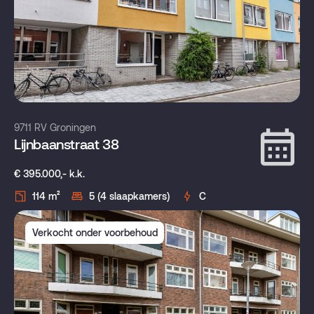
9711 RV Groningen
Lijnbaanstraat 38
€ 395.000,- k.k.
114 m²
5 (4 slaapkamers)
C
Verkocht onder voorbehoud