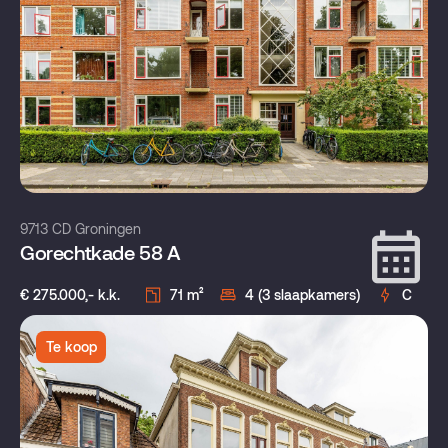
9713 CD Groningen
Gorechtkade 58 A
€ 275.000,- k.k.
71 m²
4 (3 slaapkamers)
C
Te koop