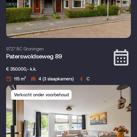
9727 BC Groningen
Paterswoldseweg 89
€ 350.000,- k.k.
115 m²
4 (3 slaapkamers)
C
Verkocht onder voorbehoud