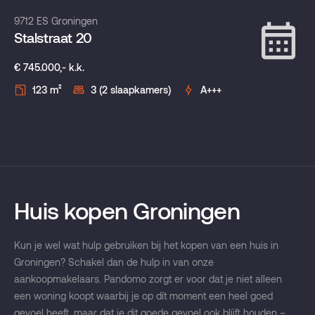
Verhuurd
9712 ES Groningen
Stalstraat 20
€ 745.000,- k.k.
123 m²
3 (2 slaapkamers)
A+++
Huis kopen Groningen
Kun je wel wat hulp gebruiken bij het kopen van een huis in
Groningen? Schakel dan de hulp in van onze
aankoopmakelaars. Pandomo zorgt er voor dat je niet alleen
een woning koopt waarbij je op dít moment een heel goed
gevoel heeft, maar dat je dit goede gevoel ook blíjft houden –