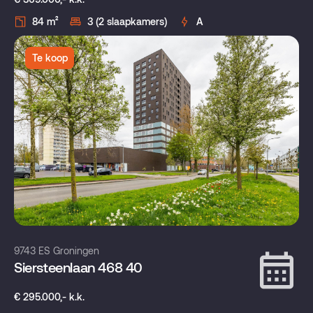
84 m²
3 (2 slaapkamers)
A
Te koop
9743 ES Groningen
Siersteenlaan 468 40
€ 295.000,- k.k.