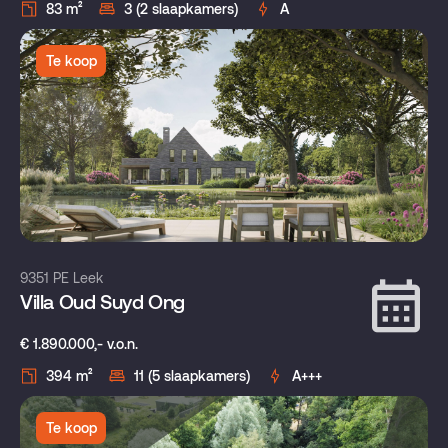
83 m²
3 (2 slaapkamers)
A
Te koop
9351 PE Leek
Villa Oud Suyd Ong
€ 1.890.000,- v.o.n.
394 m²
11 (5 slaapkamers)
A+++
Te koop