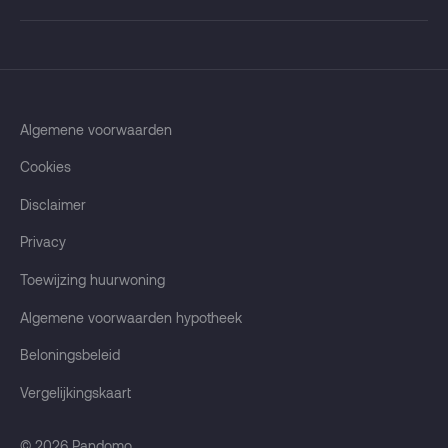
je
e-
mailadres
in
en
blijf
Algemene voorwaarden
op
Cookies
de
hoogte
Disclaimer
Privacy
Toewijzing huurwoning
Algemene voorwaarden hypotheek
Beloningsbeleid
Vergelijkingskaart
© 2026
Pandomo