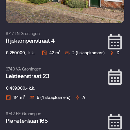
9717 LN Groningen
Rijskampenstraat 4
€ 250.000,- k.k.
43 m²
2 (1 slaapkamers)
D
Verkocht onder voorbehoud
9743 VA Groningen
Leisteenstraat 23
€ 439.000,- k.k.
114 m²
5 (4 slaapkamers)
A
Verkocht onder voorbehoud
9742 HE Groningen
Planetenlaan 165