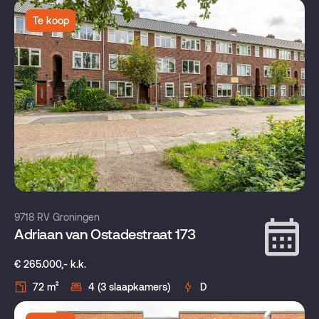
Te koop
9718 RV Groningen
Adriaan van Ostadestraat 173
€ 265.000,- k.k.
72 m²
4 (3 slaapkamers)
D