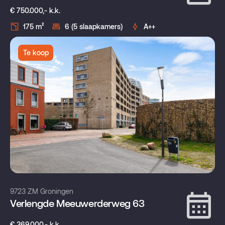
€ 750.000,- k.k.
175 m²
6 (5 slaapkamers)
A++
Te koop
9723 ZM Groningen
Verlengde Meeuwerderweg 63
€ 369.000,- k.k.