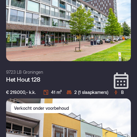
9723 LB Groningen
Het Hout 128
€ 219.000,- k.k.
41 m²
2 (1 slaapkamers)
B
Verkocht onder voorbehoud