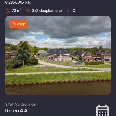
€ 285.000,- k.k.
73 m²
3 (2 slaapkamers)
C
Te koop
9734 AG Groningen
Rollen 4 A