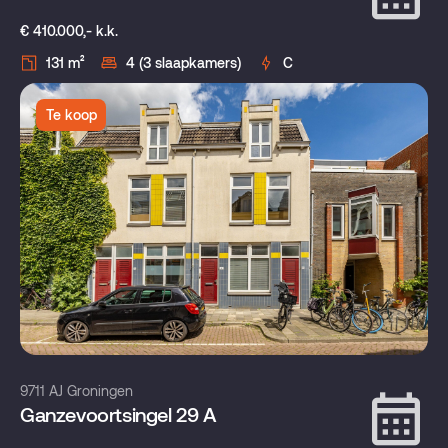
€ 410.000,- k.k.
131 m²
4 (3 slaapkamers)
C
Te koop
9711 AJ Groningen
Ganzevoortsingel 29 A