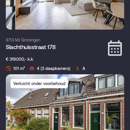
9713 MJ Groningen
Slachthuisstraat 178
€ 319.000,- k.k.
101 m²
4 (3 slaapkamers)
A
Verkocht onder voorbehoud