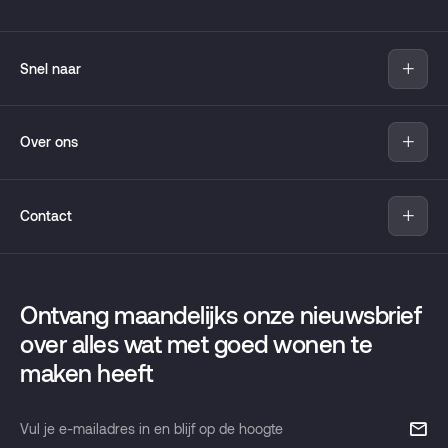
Snel naar
Aanbod
Over ons
Nieuwbouw
Verkopen
Over Pandomo
Aankopen
Contact
Move
Hypotheekadvies
Wijken
Pandomo
Taxaties
Contact
Griffeweg 81
Verhuur
Ontvang maandelijks onze nieuwsbrief
Onze maandelijkse nieuwsbrief
9723 DT Groningen
over alles wat met goed wonen te
maken heeft
T
050 853 37 33
info@pandomo.nl
Vul