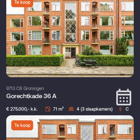
Te koop
9713 CB Groningen
Gorechtkade 36 A
€ 275.000,- k.k.
71 m²
4 (3 slaapkamers)
C
Te koop