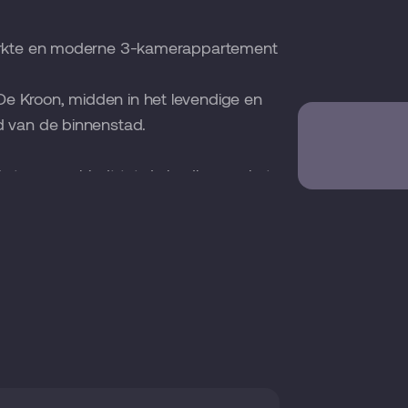
ewerkte en moderne 3-kamerappartement
e Kroon, midden in het levendige en
d van de binnenstad.
die toegang biedt tot de badkamer, het
een praktische berging.
kamer met open keuken. De woonkamer
oegang tot twee comfortabele
uiden, waar je optimaal kunt genieten