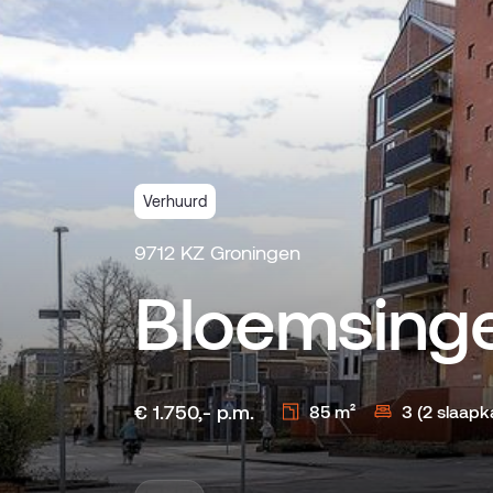
Verhuurd
9712 KZ Groningen
Bloemsinge
€ 1.750,- p.m.
85 m²
3 (2 slaap