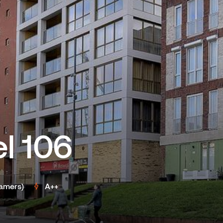
l 106
kamers)
A++