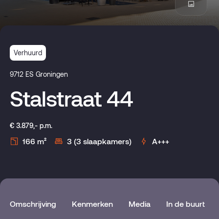
Verhuurd
9712 ES Groningen
Stalstraat 44
€ 3.879,- p.m.
166 m²
3 (3 slaapkamers)
A+++
Omschrijving
Kenmerken
Media
In de buurt