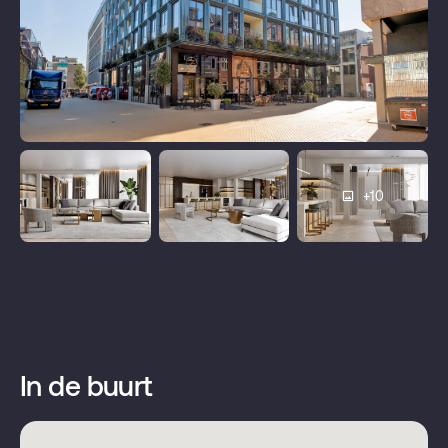
- Borg 1x maand huur indien in loondienst, zelfstandig
ondernemer of expat 2x maandhuur.
Daktype
Plat dak
- Indien gewenst kan er ook nog een 2e parkeerplaats in de
kelder worden gehuurd.
Huurvoorwaarden:
Aantal badkamers
2
- Een huurovereenkomst wordt aan gegaan voor onbepaalde tijd
met een minimale duur van 12 maanden
- Inkomenseis is 3 keer de kale huur
Aantal woonlagen
1
- Het appartement wordt verhuurd aan één huishouden.
+10
Stalstraat 44 – Mercado Groningen
Een buitengewone woonbeleving in het hart van de stad, met
Mechanische ventilatie, tv
Voorzieningen
ruimte, privacy en klasse.
kabel, lift
Welkom thuis.
Isolatie
Volledig geisoleerd
Vloerverwarming geheel,
Verwarming
In de buurt
warmtepomp, aardwarmte
Elektrische boiler
Warm water
eigendom, aardwarmte