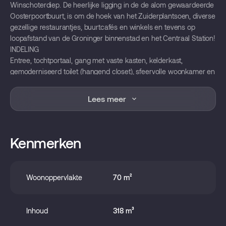
Winschoterdiep. De heerlijke ligging in de de alom gewaardeerde
Oosterpoortbuurt, is om de hoek van het Zuiderplantsoen, diverse
gezellige restaurantjes, buurtcafés en winkels en tevens op
loopafstand van de Groninger binnenstad en het Centraal Station!
INDELING
Entree, tochtportaal, gang met vaste kasten, kelderkast,
gemoderniseerd toilet (hangend closet), sfeervolle woonkamer en
suite (27m²) met origineel plafond, suitedeuren (glas-in-lood), 2
natuurstenen schouwen en openslaande deuren naar een
Lees meer
heerlijk zonnige tuin. Dichte keuken met een eenvoudige
keukeninrichting met enige inbouwapparatuur en deur naar de
tuin. Slaapkamer 1 (7m²) en slaapkamer 2 (6m²) met vaste kasten
en deur naar de tuin, nette badkamer (5m²) met inloopdouche,
Kenmerken
wastafelmeubel en wasmachine aansluiting.
BUITENRUIMTE
De achtertuin op het zuidwesten heeft een achterom en beschikt
Woonoppervlakte
70 m²
over een aangebouwde houten berging (7 m²) voorzien van
elektriciteit en cv-opstelling.
INFO
Inhoud
318 m³
- Verwarming d.m.v. cv-combiketel (Intergas, bj. 2024);