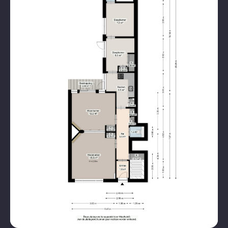
Hoofdtuinligging
Zuidwest
Betaald parkeren,
Parkeergelegenheid
parkeervergunningen
Garagetypes
Geen garage