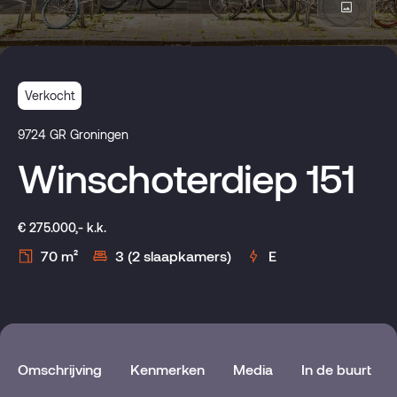
Verkocht
9724 GR Groningen
Winschoterdiep 151
€ 275.000,- k.k.
70 m²
3 (2 slaapkamers)
E
Omschrijving
Kenmerken
Media
In de buurt