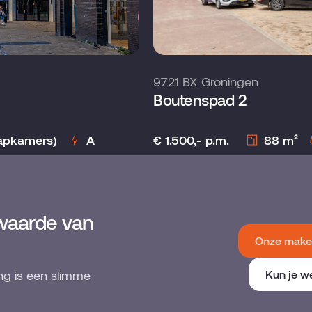
9721 BX Groningen
Boutenspad 2
€ 1.500,- p.m.
88 m²
aapkamers)
A
waarde van
Onze makel
ng is een slimme
Kun je w