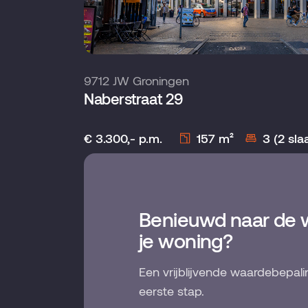
9712 JW Groningen
Naberstraat 29
€ 3.300,- p.m.
157 m²
3 (2 sl
Benieuwd naar de 
je woning?
Een vrijblijvende waardebepali
eerste stap.