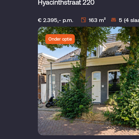
Hyacinthstraat 220
€ 2.395,- p.m.
163 m²
5 (4 sl
Onder optie