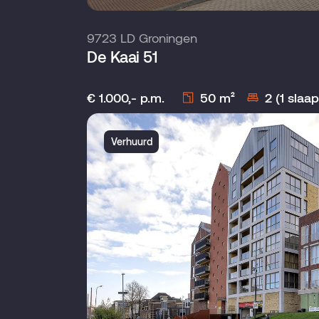
9723 LD Groningen
De Kaai 51
€ 1.000,- p.m.
50 m²
2 (1 slaa
Verhuurd