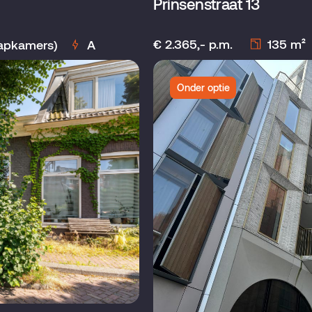
Prinsenstraat 13
€ 2.365,- p.m.
135 m²
aapkamers)
A
Onder optie