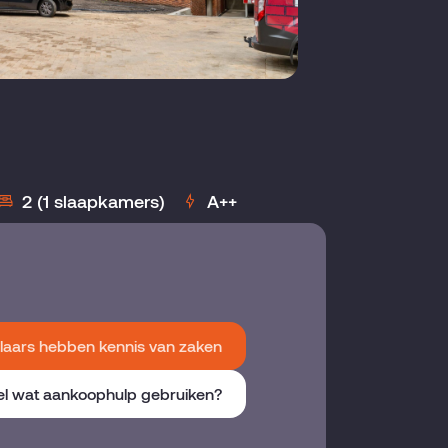
2 (1 slaapkamers)
A++
aars hebben kennis van zaken
el wat aankoophulp gebruiken?