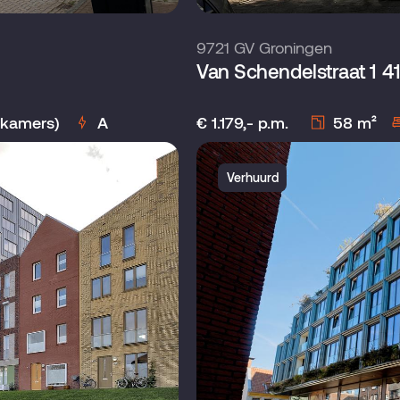
9721 GV Groningen
Van Schendelstraat 1 4
pkamers)
A
€ 1.179,- p.m.
58 m²
Verhuurd