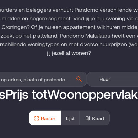
rhuurders en beleggers verhuurt Pandomo verschillende 
et midden en hogere segment. Vind jij je huurwoning via 
Groningen? Of je nu een appartement wilt huren middenin
g zoekt op het platteland: Pandomo Makelaars heeft ee
schillende woningtypes en met diverse huurprijzen (wel v
jij jezelf al wonen?
s
Prijs tot
Woonoppervlak
Raster
Lijst
Kaart