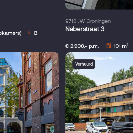
9712 JW Groningen
Naberstraat 3
apkamers)
B
€ 2.900,- p.m.
101 m²
Verhuurd