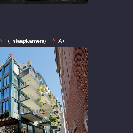
1
1 (1 slaapkamers)
A+