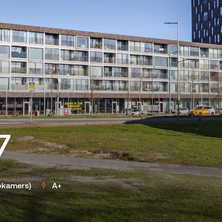
7
apkamers)
A+