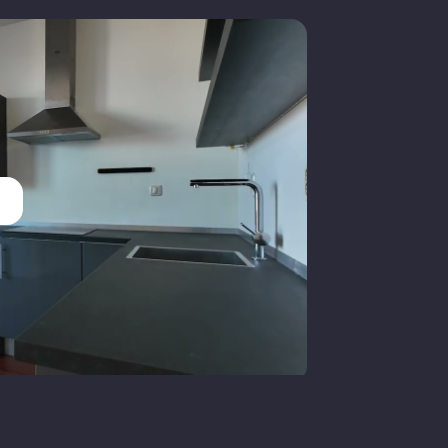
v ketel
Gas
roningen, groningen, groningen,
roningen
olle eigendom, volle eigendom,
olle eigendom, volle eigendom
etaald parkeren
Geen garage