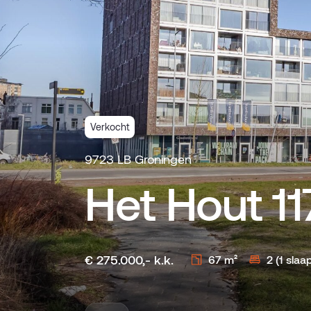
Verkocht
9723 LB Groningen
Het Hout 11
€ 275.000,- k.k.
67 m²
2 (1 sla