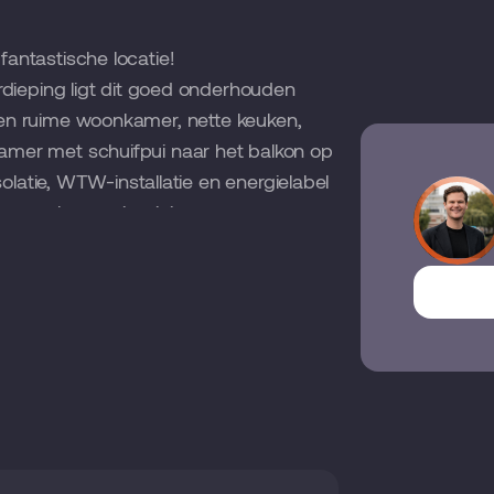
antastische locatie!
rdieping ligt dit goed onderhouden
en ruime woonkamer, nette keuken,
mer met schuifpui naar het balkon op
solatie, WTW-installatie en energielabel
maar ook energiezuinig.
tige locatie aan de oostzijde van
nenterrein met een tennisbaan,
ge, groene ontmoetingsplek midden in
rp afstand van winkels,
 De binnenstad en het UMCG bereik je
ij de gunstige ligging ten opzichte van
 de stad uit.