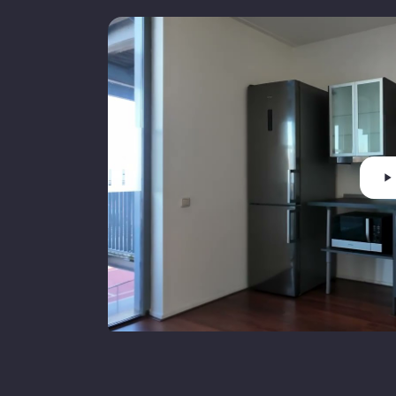
Warm water
C
CV ketel brandstof
G
Kadastrale gemeente
g
V
Eigendomssituatie
v
Parkeergelegenheid
B
Garagetypes