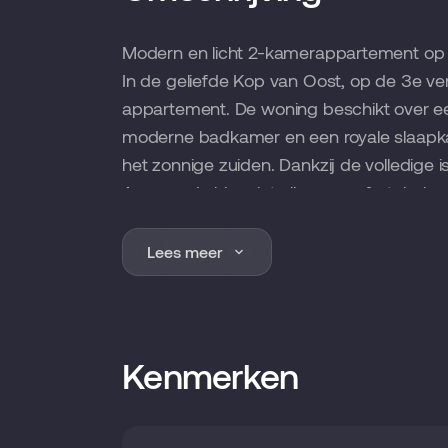
Modern en licht 2-kamerappartement op f
In de geliefde Kop van Oost, op de 3e ve
appartement. De woning beschikt over e
moderne badkamer en een royale slaapka
het zonnige zuiden. Dankzij de volledige i
A+ woon je hier niet alleen comfortabel, 
Het complex Kop van Oost ligt op een pret
Groningen en beschikt over een uniek bin
Lees meer
speeltoestellen en tuinkassen: een rusti
de stad. Tegelijk woon je hier op steenwo
sportvoorzieningen en openbaar vervoer.
in slechts enkele minuten fietsen en dankz
Kenmerken
de A28 en A7 ben je ook met de auto snel
INDELING
Begane grond: