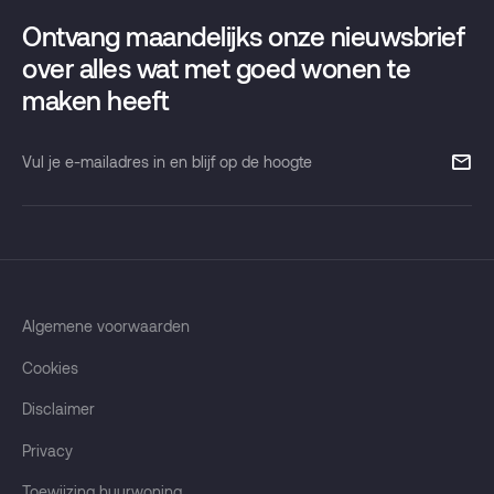
Griffeweg 81
Verhuur
Ontvang maandelijks onze nieuwsbrief
Onze maandelijkse nieuwsbrief
9723 DT Groningen
over alles wat met goed wonen te
maken heeft
T
050 853 37 33
info@pandomo.nl
Vul
je
e-
mailadres
in
en
blijf
Algemene voorwaarden
op
Cookies
de
hoogte
Disclaimer
Privacy
Toewijzing huurwoning