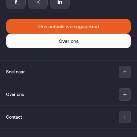
Ons actuele woningaanbod
Over ons
Snel naar
Aanbod
Over ons
Nieuwbouw
Verkopen
Over Pandomo
Aankopen
Contact
Move
Hypotheekadvies
Wijken
Pandomo
Taxaties
Contact