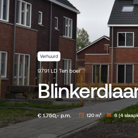
Verhuurd
9791 LD Ten boer
Blinkerdlaa
€ 1.750,- p.m.
120 m²
6 (4 slaa