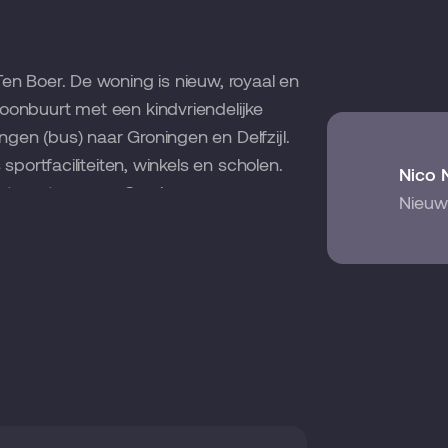
en Boer. De woning is nieuw, royaal en
oonbuurt met een kindvriendelijke
gen (bus) naar Groningen en Delfzijl.
sportfaciliteiten, winkels en scholen.
Nico 
het centrum van Groningen.
Nieuw
erwarming op basis van een
s een waterontharder en een warmte
zonnepanelen waardoor de woning bijna
++ De badkamer, toilet en de bijkeuken
 overige ruimtes ligt PVC-laminaat. De
tuin is grotendeels bestraat.
ang. Open keuken met deels