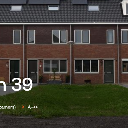
n 39
pkamers)
A+++