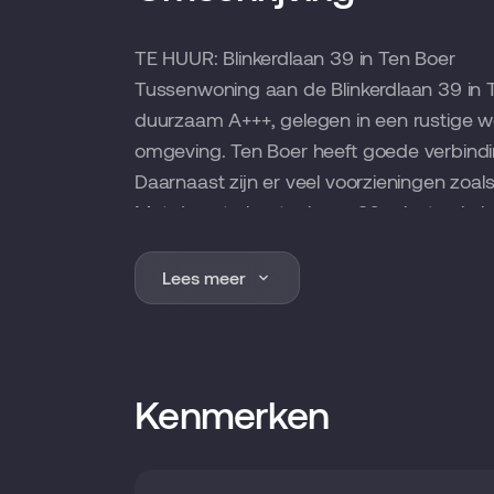
TE HUUR: Blinkerdlaan 39 in Ten Boer
Tussenwoning aan de Blinkerdlaan 39 in T
duurzaam A+++, gelegen in een rustige w
omgeving. Ten Boer heeft goede verbindin
Daarnaast zijn er veel voorzieningen zoals 
Met de auto bent u in ca. 20 minuten in 
De woning
De gehele woning is voorzien van vloerv
Lees meer
warmtepomp (lucht/water systeem). Er i
terugwin installatie. Op het dak liggen 
energie neutraal gerekend kan worden. A+
zijn voorzien van een PVC-gietvloer. In de
Kenmerken
achtertuin heeft terras, ca.30 m². De voor
Begane grond
Entree/hal, meterkast, toilet en trapopg