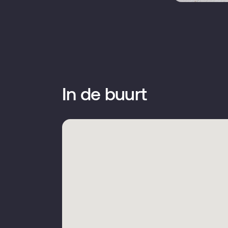
V
Verwarming
t
Warm water
In de buurt
Kadastrale gemeente
T
Eigendomssituatie
V
Hoofdtuin
A