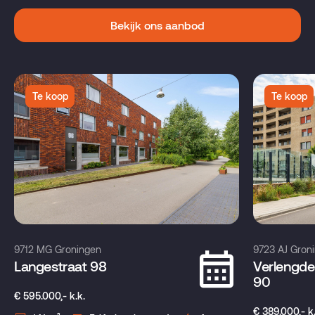
Bekijk ons aanbod
Te koop
Te koop
9712 MG Groningen
9723 AJ Gron
Langestraat 98
Verlengde
90
€ 595.000,- k.k.
€ 389.000,- k.