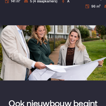
141 m²
5 (4 slaapkamers)
A
96 m²
Ook nieuwbouw begint