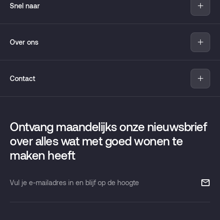
Snel naar
Aanbod
Over ons
Nieuwbouw
Verkopen
Over Pandomo
Aankopen
Contact
Move
Hypotheekadvies
Wijken
Pandomo
Taxaties
Contact
Griffeweg 81
Verhuur
Ontvang maandelijks onze nieuwsbrief
Onze maandelijkse nieuwsbrief
9723 DT Groningen
over alles wat met goed wonen te
maken heeft
T
050 853 37 33
info@pandomo.nl
Vul
je
e-
mailadres