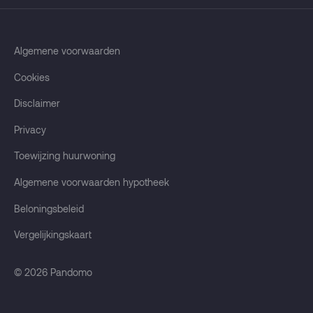
in
en
blijf
Algemene voorwaarden
op
Cookies
de
hoogte
Disclaimer
Privacy
Toewijzing huurwoning
Algemene voorwaarden hypotheek
Beloningsbeleid
Vergelijkingskaart
© 2026
Pandomo